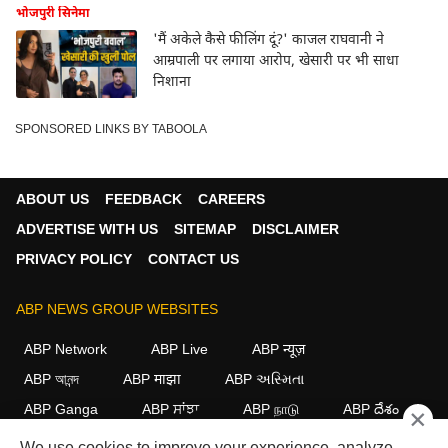
भोजपुरी सिनेमा
'मैं अकेले कैसे फीलिंग दूं?' काजल राघवानी ने
आम्रपाली पर लगाया आरोप, खेसारी पर भी साधा
निशाना
SPONSORED LINKS BY TABOOLA
ABOUT US
FEEDBACK
CAREERS
ADVERTISE WITH US
SITEMAP
DISCLAIMER
PRIVACY POLICY
CONTACT US
ABP NEWS GROUP WEBSITES
ABP Network
ABP Live
ABP न्यूज़
ABP আনন্দ
ABP माझा
ABP અસ્મિતા
×
ABP Ganga
ABP ਸਾਂਝਾ
ABP நாடு
ABP దేశం