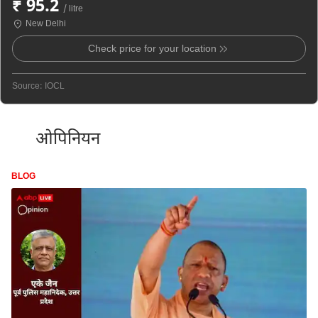
₹ 95.2
/ litre
New Delhi
Check price for your location
Source: IOCL
ओपिनियन
BLOG