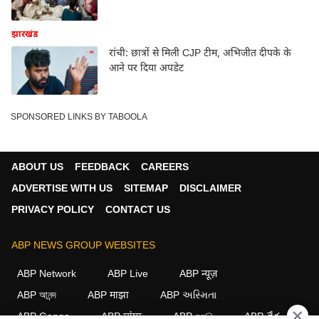
झारखंड
रांची: छात्रों से मिली CJP टीम, अभिजीत दीपके के
आने पर दिया अपडेट
SPONSORED LINKS BY TABOOLA
ABOUT US
FEEDBACK
CAREERS
ADVERTISE WITH US
SITEMAP
DISCLAIMER
PRIVACY POLICY
CONTACT US
ABP NEWS GROUP WEBSITES
ABP Network
ABP Live
ABP न्यूज़
ABP আনন্দ
ABP माझा
ABP અસ્મિતા
×
ABP Ganga
ABP ਸਾਂਝਾ
ABP நாடு
ABP దేశం