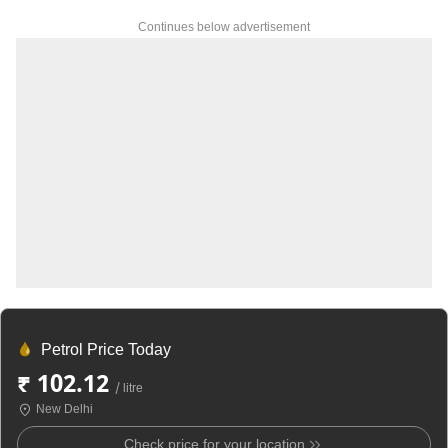
Continues below advertisement
Petrol Price Today
₹ 102.12
/ litre
New Delhi
Check price for your location