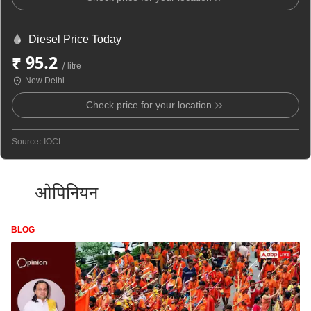
Diesel Price Today
₹ 95.2
/ litre
New Delhi
Check price for your location
Source: IOCL
ओपिनियन
BLOG