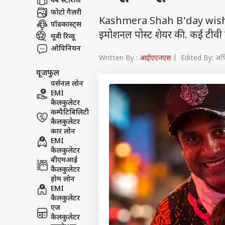
वेब स्टोरीज
फोटो गैलरी
Kashmera Shah B'day wishes Tw
पॉडकास्ट्स
इमोशनल पोस्ट शेयर की. कई टीवी सि
मूवी रिव्यू
ओपिनियन
Written By :
आईएएनएस
| Edited By: अर्
यूजफुल
पर्सनल लोन
EMI
कैलकुलेटर
कम्पैटिबिलिटी
कैलकुलेटर
कार लोन
EMI
कैलकुलेटर
बीएमआई
कैलकुलेटर
होम लोन
EMI
कैलकुलेटर
एज
कैलकुलेटर