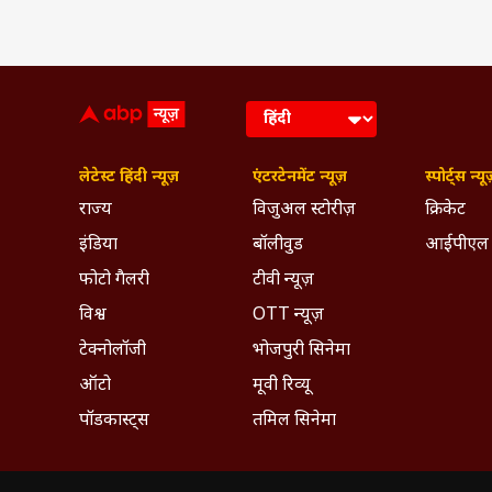
Tags :
Sunil Grover
Aarti Sing
Breaking News, Anytime, An
लेटेस्ट हिंदी न्यूज़
एंटरटेनमेंट न्यूज़
स्पोर्ट्स न्यू
राज्य
विजुअल स्टोरीज़
क्रिकेट
इंडिया
बॉलीवुड
आईपीएल
फोटो गैलरी
टीवी न्यूज़
विश्व
OTT न्यूज़
टेक्नोलॉजी
भोजपुरी सिनेमा
ऑटो
मूवी रिव्यू
पॉडकास्ट्स
तमिल सिनेमा