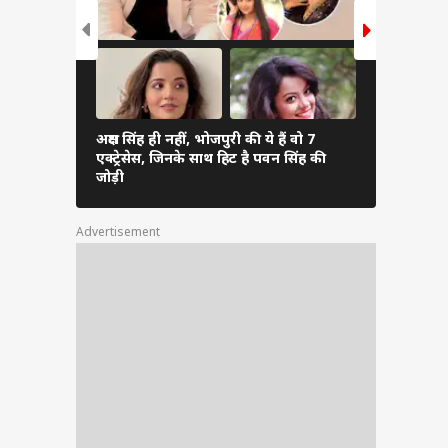
 दोनों
ं पतला
अक्षरा सिंह ही नहीं, भोजपुरी की ये हैं वो 7
उफ्फ ये अदाएं
एक्ट्रेसेस, जिनके साथ हिट है पवन सिंह की
मोनालिसा ने ब
जोड़ी
देख फैंस हुए
ो गया'
और साथ
Advertisement