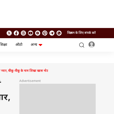
विज्ञापन के लिए संपर्क करें
शिक्षा
ऑटो
अन्य
बिजनेस
लाइफस्टाइल
पर्सनल फाइनेंस
स्वास्थ्य
स्टॉक मार्केट
ट्रैवल
म्यूचुअल फंड्स
फूड
प्यार, चीकू-पीकू के नाम लिखा खास नोट
क्रिप्टो
फैशन
आईपीओ
Health and Fitness
Advertisement
ं
फोटो गैलरी
जनरल नॉलेज
यार,
वीडियो