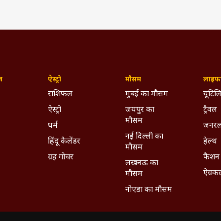
h
Kashmera Shah
Krushna Abhishek
ywhere - Download ABPLIVE on
Android
and
iOS
now!
ज़
ऐस्ट्रो
मौसम
लाइफस
राशिफल
मुंबई का मौसम
यूटिलि
ऐस्ट्रो
जयपुर का
ट्रैवल
मौसम
धर्म
जनरल
नई दिल्ली का
हिंदू कैलेंडर
हेल्थ
मौसम
ग्रह गोचर
फैशन
लखनऊ का
ऐग्रक
मौसम
नोएडा का मौसम