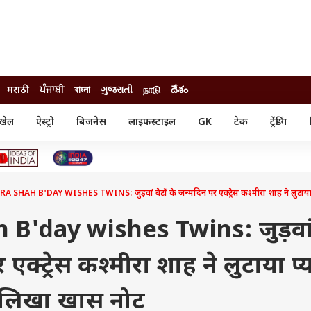
मराठी
ਪੰਜਾਬੀ
বাংলা
ગુજરાતી
நாடு
దేశం
खेल
ऐस्ट्रो
बिजनेस
लाइफस्टाइल
GK
टेक
ट्रेंडिंग
ंजन
ऑटो
खेल
ुड
कार
क्रिकेट
री सिनेमा
टेक्नोलॉजी
शिक्षा
ल सिनेमा
SHAH B'DAY WISHES TWINS: जुड़वां बेटों के जन्मदिन पर एक्ट्रेस कश्मीरा शाह ने लुटाया 
मोबाइल
रिजल्ट
्रिटीज
चैटजीपीटी
नौकरी
ी
B'day wishes Twins: जुड़वा
गैजेट
वेब स्टोरीज
 एक्ट्रेस कश्मीरा शाह ने लुटाया प्
यूटिलिटी न्यूज़
कल्चर
फैक्ट चेक
म लिखा खास नोट