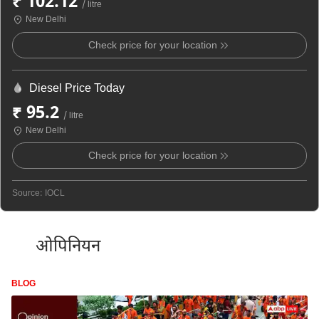
₹ 102.12
/ litre
New Delhi
Check price for your location
Diesel Price Today
₹ 95.2
/ litre
New Delhi
Check price for your location
Source: IOCL
ओपिनियन
BLOG