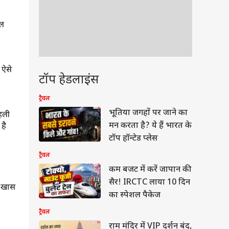
शल
 ऐसे
टॉप हेडलाइंस
ट्रैवल
भूतिया जगहों पर जाने का
पहली
मन करता है? ये हैं भारत के
 है
टॉप हॉन्टेड प्लेस
ट्रैवल
ट्रैवल
ट्रैवल
कम बजट में करें जापान की
मात्र ₹18,680 में गोवा की फ्लाइट, 4-
सऊदी अरब बनाम इजरायल, पर्यट
सैर! IRCTC लाया 10 दिन
स
स्टार होटल और खाना! IRCTC का
कौन अव्वल और कौन पिछड़ा?
का स्पेशल पैकेज
'गोवा डिलाइट' पैकेज
आंकड़ों से समझें
ट्रैवल
ट्रैवल
ट्रैवल
राम मंदिर में VIP दर्शन बंद,