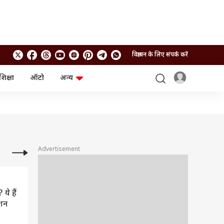
विज्ञापन के लिए संपर्क करें
शिक्षा
ऑटो
अन्य
बिजनेस
लाइफस्टाइल
पर्सनल फाइनेंस
स्वास्थ्य
स्टॉक मार्केट
ट्रैवल
म्यूचुअल फंड्स
फूड
क्रिप्टो
फैशन
आईपीओ
Health and Fitness
Advertisement
फोटो गैलरी
जनरल नॉलेज
 ये हैं
वीडियो
ेशन