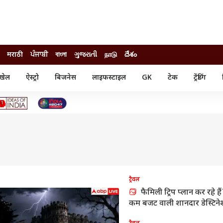
मराठी
ਪੰਜਾਬੀ
বাংলা
ગુજરાતી
நாடு
దేశం
खेल
ऐस्ट्रो
बिजनेस
लाइफस्टाइल
GK
टेक
ट्रेंडिंग
ंजन
ऑटो
खेल
ुड
कार
क्रिकेट
री सिनेमा
टेक्नोलॉजी
शिक्षा
ल सिनेमा
मोबाइल
रिजल्ट
्रिटीज
चैटजीपीटी
नौकरी
ी
गैजेट
वेब स्टोरीज
यूटिलिटी न्यूज़
ट्रैवल
फैमिली ट्रिप प्लान कर रहे हैं?
कल्चर
फैक्ट चेक
कम बजट वाली शानदार डेस्टिन