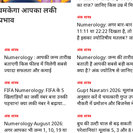
का राज? जानिए किस उम्र में म
 पर चमकेगा आपका लकी
सकता है बड़ा धन लाभ
अंक शास्त्र
प्रभाव
Numerology: अगर बार-बार
 कार्नर
11:11 या 22:22 दिखता है, तो 
है इसका ज्योतिषीय मतलब? ज
 आर्टिकल्स
टॉप रील्स
क्या कहती हैं मान्यताएं
अंक शास्त्र
अंक शास्त्र
Numerology : आपकी जन्म तारीख
Numerology: जन्म की तारी
ा
बिहार
इंडिया
क्रिक
बताएगी किस फील्ड में मिलेगी सबसे
बताती है आपकी सबसे बड़ी कम
ज्यादा सफलता और कमाई
क्या है? अंक ज्योतिष से जानिए
अपना स्वभाव
अंक शास्त्र
अंक शास्त्र
FIFA Numerology: FIFA के 5
Gupt Navratri 2026: मूलांक
 पर US के सांसद की
RJD की इकाइयां भंग होने पर
पीएम मोदी की बैठक में
रिटा
खिलाड़ियों का जर्सी नंबर बना उनकी
अनुसार करें ये चमत्कारी गुप्त उ
पणी पर भड़का भारत, 'ये
रोहिणी आचार्य का बड़ा
पहली पंक्ति में सयानी घोष,
रहाण
पहचान! क्या लकी नंबर ने बढ़ाया
नौकरी में प्रमोशन और बिजनेस मे
रा आंतरिक मामला'
वुड
बयान, 'कट्टर लालूवादियों
इंडिया
यूसुफ पठान पर तस्वीर साफ
इंडिया
पिलान
इंडि
आत्मविश्वास?
धनवर्षा!
को...'
अंक शास्त्र
अंक शास्त्र
Numerology August 2026:
बुध की उल्टी चाल से बढ़ सकती ह
अगर आपका भी जन्म 1, 10, 19 या
परेशानियां! मूलांक 5, 3 और 8 