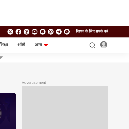
विज्ञापन के लिए संपर्क करें
शिक्षा
ऑटो
अन्य
बिजनेस
लाइफस्टाइल
शल
पर्सनल फाइनेंस
स्वास्थ्य
स्टॉक मार्केट
ट्रैवल
म्यूचुअल फंड्स
फूड
क्रिप्टो
फैशन
Advertisement
आईपीओ
Health and Fitness
फोटो गैलरी
जनरल नॉलेज
8
9
वीडियो