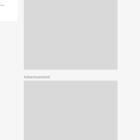
ा
सावधान?
की तारीख में छिपा अंकशास्त्
न हंटर्स बना रही भारतीय
राज!
सेना, ऑपरेशन सिंदूर से
 है इसका कनेक्शन?
Advertisement