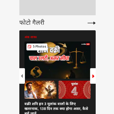
फोटो गैलरी
अंक शास्त्र
अंक शास्त्र
5 Photos
6 Pho
वक्री शनि इन 3 मूलांक वालों के लिए
दुश्मनी में 
खतरनाक, 138 दिन तक क्या होगा असर, कैसे
से नहीं बैठने
बचें जानें