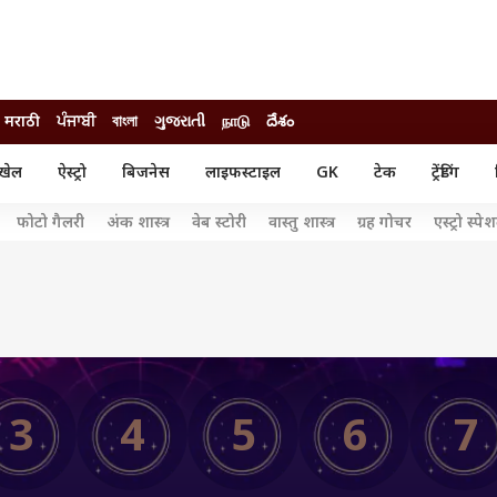
मराठी
ਪੰਜਾਬੀ
বাংলা
ગુજરાતી
நாடு
దేశం
खेल
ऐस्ट्रो
बिजनेस
लाइफस्टाइल
GK
टेक
ट्रेंडिंग
ंजन
ऑटो
खेल
फोटो गैलरी
अंक शास्त्र
वेब स्टोरी
वास्तु शास्त्र
ग्रह गोचर
एस्ट्रो स्पे
ुड
कार
क्रिकेट
री सिनेमा
टेक्नोलॉजी
शिक्षा
ल सिनेमा
मोबाइल
रिजल्ट
्रिटीज
चैटजीपीटी
नौकरी
ी
गैजेट
वेब स्टोरीज
यूटिलिटी न्यूज़
3
4
5
6
7
कल्चर
फैक्ट चेक