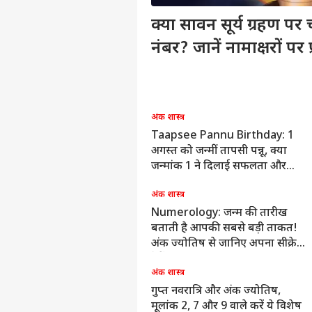
क्या सावन सूर्य ग्रहण
नंबर? जानें नामाक्षरों पर 
पर्सनल
टॉप
हॅलो गेस्ट
अंक शास्त्र
Taapsee Pannu Birthday: 1
इंडिय
अगस्त को जन्मीं तापसी पन्नू, क्या
एडवर्टाइज विथ अस
जन्मांक 1 ने दिलाई सफलता और
प्राइवेसी पॉलिसी
स्टारडम?
कॉन्टैक्ट अस
अंक शास्त्र
सेंड फीडबैक
Numerology: जन्म की तारीख
FCRA
बताती है आपकी सबसे बड़ी ताकत!
अबाउट अस
टिप्
अंक ज्योतिष से जानिए अपना सीक्रेट
हमा
बॉली
करियर्स
टैलेंट
अंक शास्त्र
गुप्त नवरात्रि और अंक ज्योतिष,
मूलांक 2, 7 और 9 वाले करें ये विशेष