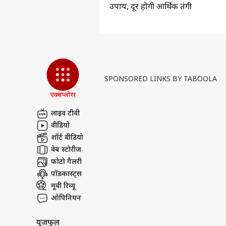
उपाय, दूर होगी आर्थिक तंगी
‘स्प
करोड़
LOGIN
सहित
भी त
SPONSORED LINKS BY TABOOLA
एक्सप्लोरर
लाइव टीवी
वीडियो
शॉर्ट वीडियो
वेब स्टोरीज
फोटो गैलरी
पॉडकास्ट्स
मूवी रिव्यू
ओपिनियन
यूजफुल