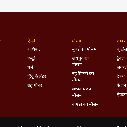
ज़
ऐस्ट्रो
मौसम
लाइफस
राशिफल
मुंबई का मौसम
यूटिलि
ऐस्ट्रो
जयपुर का
ट्रैवल
मौसम
धर्म
जनरल
नई दिल्ली का
हिंदू कैलेंडर
हेल्थ
मौसम
ग्रह गोचर
फैशन
लखनऊ का
ऐग्रक
मौसम
नोएडा का मौसम