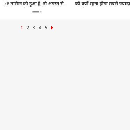
28 तारीख को हुआ है, तो अगस्त से
को क्यों रहना होगा सबसे ज्याद
ाइडर मैन' 8वें दिन 400
लोकसभा में कांग्रेस का
शेख हसीना के मीडिया इवेंट
ड्रो
पहले जान लें ये बड़ी बात
सतर्क?
 के हुई पार, 'बॉर्डर 2'
शक्ति प्रदर्शन? MPs को
पर आया भारत सरकार का
वायु
 13 फिल्मों का रिकॉर्ड
व्हीप जारी, NDA के भी
बयान, जानें क्या कहा
क्या
ोड़ा
निर्देश
1
2
3
4
5