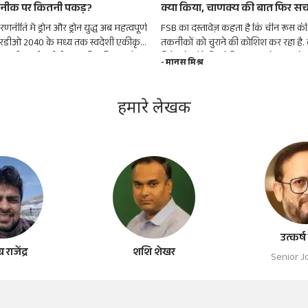
ीक पर कितनी पकड़?
क्या किया, चाणक्य की बात फिर सच
रणनीति में ड्रोन और ड्रोन युद्ध अब महत्वपूर्ण
FSB का दस्तावेज़ कहता है कि चीन रूस क
डीआरडीओ 2040 के मध्य तक स्वदेशी एकीकृत
तकनीकों को चुराने की कोशिश कर रहा है.
 प्रणाली (आईआईसीएएस) विकसित करने
विशेषज्ञों, जैसे कि सोवियत काल के एक्रानोप्ल
- मानस मिश्र
हा हैं.
काम करने वालों को भर्ती कर रहा है.
हमारे लेखक
उत्कर्ष
 राजेंद्र
शशि शेखर
Senior Jo