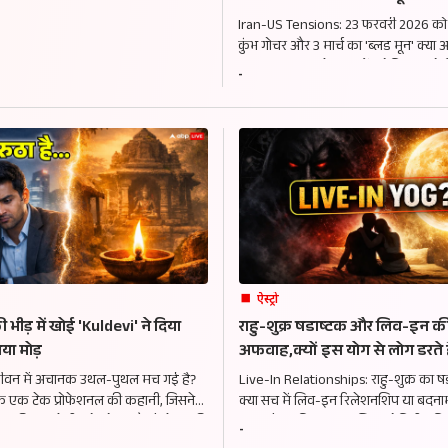
को शुरू होगी अमेरिका-ईरान की अं
Iran-US Tensions: 23 फरवरी 2026 को
कुंभ गोचर और 3 मार्च का 'ब्लड मून' क्या
युद्ध का कारण बनेगा? जानें ज्योतिष का वो
-
महायुद्ध और वैश्विक संकट की ओर इशारा 
ऐस्ट्रो
 खोई 'Kuldevi' ने दिया
राहु-शुक्र षडाष्टक और लिव-इन क
या मोड़
अफवाह,क्यों इस योग से लोग डरते ह
ीवन में अचानक उथल-पुथल मच गई है?
Live-In Relationships: राहु-शुक्र का ष
ु के एक टेक प्रोफेशनल की कहानी, जिसने
क्या सच में लिव-इन रिलेशनशिप या बदन
ो चुकी 'कुलदेवी' को खोजा और कैसे उनकी
बनता है? जानिए इस प्रचलित ज्योतिषीय म
-
ा भाग्य रातों-रात बदल गया.
का असली शास्त्रीय सच और क्या कहते हैं प्र