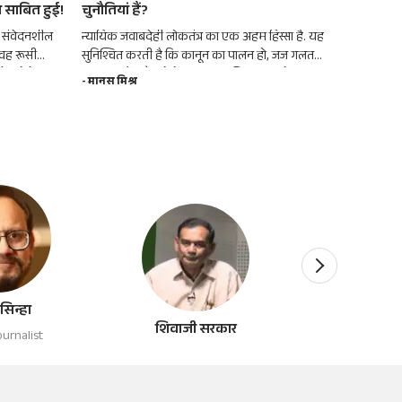
 साबित हुई!
चुनौतियां हैं?
रांची, म
ी संवेदनशील
न्यायिक जवाबदेही लोकतंत्र का एक अहम हिस्सा है. यह
बीते दो सा
 वह रूसी
सुनिश्चित करती है कि कानून का पालन हो, जज गलत
पर महिलाओ
ेन प्रोजेक्ट पर
काम न करें, और लोगों का न्यायपालिका पर भरोसा बना
है. इंदौर 
- मानस मिश्र
- मानस मिश
रहे.
अपने पति 
 सिन्हा
शिवाजी सरकार
उमेश चतु
urnalist