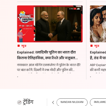
न्यूज़
न्यूज़
Explained: व्लादिमीर पुतिन का भारत दौरा
Explained:
कितना ऐतिहासिक, क्या रिश्ते और मजूबत
है, ठंड में 
होंगे, अमेरिका-यूरोप को जलन क्यों?
महीने का इ
नमस्कार! आज मॉर्निंग एक्सप्लेनर में पुतिन के भारत दौरे
ABP Explainer
पर बात करेंगे. दिल्ली में PM मोदी और पुतिन की
की कमी महसूस
मुलाकात ऐतिहासिक होने वाली है, जिससे अमेरिका-
लड़की रिलेशन
-
-
यूरोप समेत कई देशों को मिर्ची लग रही है. लेकिन क्यों?
क्यों है कि सर्
ट्रेंडिंग
NANDAN NILEKANI
PARLIAM