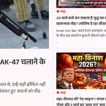
ऐस्ट्रो
20 मार्च क्यों बन सकता है युद्ध का
खतरनाक मोड़? ज्योतिष दे रहा चौंका
संकेत
Israel-Iran War: बढ़ते ईरान-इजराइल-
के बीच प्रश्न आधारित कुंडली चौंकाने वाले 
है. मंगल-राहु का प्रभाव क्या बड़े युद्ध का
-
सकता है? जानें ज्योतिषीय विश्लेषण.
र AK-47 चलाने के
 थे, उन्हें सही ब्रीफिंग नहीं
ांसफर हुए जवानों को भीड़-
ऐस्ट्रो
महा-विनाश की 'रेड लाइन'? मंगल क
गोचर और 3 मार्च का 'ब्लड मून' क्य