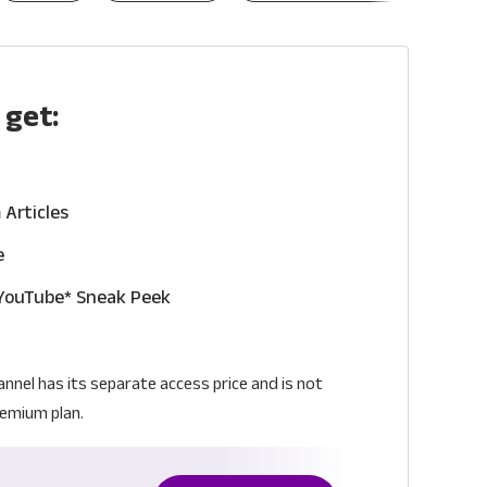
 get:
Articles
e
YouTube* Sneak Peek
nel has its separate access price and is not
remium plan.