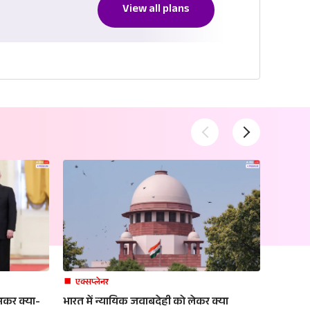
View all plans
एक्सप्लेनर
अपराध
घुसकर क्या-
भारत में न्यायिक जवाबदेही को लेकर क्या
सिर्फ सो