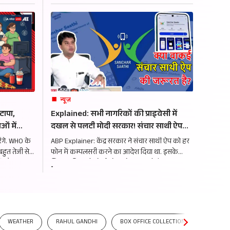
छिपे रहस्य.
न्यूज़
टापा,
Explained: सभी नागरिकों की प्राइवेसी में
ओं में
दखल से पलटी मोदी सरकार! संचार साथी ऐप
 कितना
कितना खतरनाक-फायदेमंद, जानें- सबकुछ
ेंगे. WHO के
ABP Explainer: केंद्र सरकार ने संचार साथी ऐप को हर
बहुत तेजी से
फोन में कम्पलसरी करने का आदेश दिया था. इसके
हैं और 13 तरह
खिलाफ विपक्ष ने मोर्चा खोला तो सरकार ने फैसला बदल
-
दिया. आखिर एक ऐप की वजह से घमासान क्यों मचा है?
WEATHER
RAHUL GANDHI
BOX OFFICE COLLECTION
GOLD SI