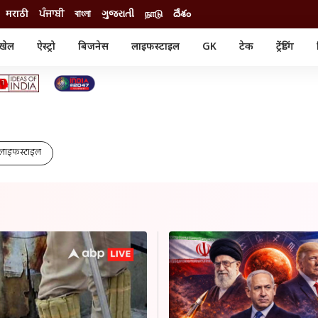
मराठी
ਪੰਜਾਬੀ
বাংলা
ગુજરાતી
நாடு
దేశం
खेल
ऐस्ट्रो
बिजनेस
लाइफस्टाइल
GK
टेक
ट्रेंडिंग
ंजन
ऑटो
खेल
ुड
कार
क्रिकेट
री सिनेमा
टेक्नोलॉजी
शिक्षा
ल सिनेमा
मोबाइल
रिजल्ट
्रिटीज
चैटजीपीटी
नौकरी
ी
लाइफस्टाइल
गैजेट
वेब स्टोरीज
यूटिलिटी न्यूज़
कल्चर
फैक्ट चेक