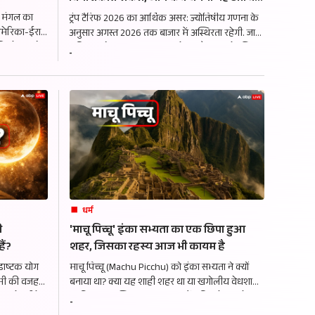
तिम जंग?
बवंडर?
 मंगल का
ट्रंप टैरिफ 2026 का आर्थिक असर: ज्योतिषीय गणना के
 अमेरिका-ईरान
अनुसार अगस्त 2026 तक बाजार में अस्थिरता रहेगी. जानें
 विश्लेषण जो
शनि-राहु गोचर का प्रभाव कब थमेगा और भारत के लिए
-
कर रहा है.
क्या अवसर हैं. इन सभी संकेतों को यहां पढ़ें.
धर्म
ी
'माचू पिच्चू' इंका सभ्यता का एक छिपा हुआ
ैं?
शहर, जिसका रहस्य आज भी कायम है
डाष्टक योग
माचू पिच्चू (Machu Picchu) को इंका सभ्यता ने क्यों
ामी की वजह
बनाया था? क्या यह शाही शहर था या खगोलीय वेधशाला
िथक के पीछे
या फिर आध्यात्मिक Shelter? जानें दुनिया के सबसे
-
ाचीन ग्रंथ.
रहस्यमय Lost City के पीछे का असली इतिहास और