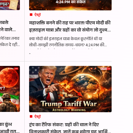
ऐस्ट्रो
 सबसे
महाशक्ति बनने की राह पर भारत! पीएम मोदी की
ने वाले
इज़राइल यात्रा और ग्रहों का वो संयोग जो दुश्मनों
के होश उड़ा देगा
अमेरिका तनाव
क्या मोदी की इजराइल यात्रा केवल कूटनीति थी या
संकेत दे रही
सोची-समझी रणनीतिक समय-चयन? 4:24 PM की
 कारण बन
कुंडली के ग्रहों और अष्टकवर्ग के 41 अंकों के आधार पर
-
भारत की 'रणनीतिक स्वायत्तता' का एक विस्तृत और
गंभीर विश्लेषण.
ऐस्ट्रो
ा कुंभ
ट्रंप का टैरिफ संकट: ग्रहों की चाल ने दिए
ा आधी रात
विनाशकारी संकेत, जानें कब थमेगा यह आर्थिक