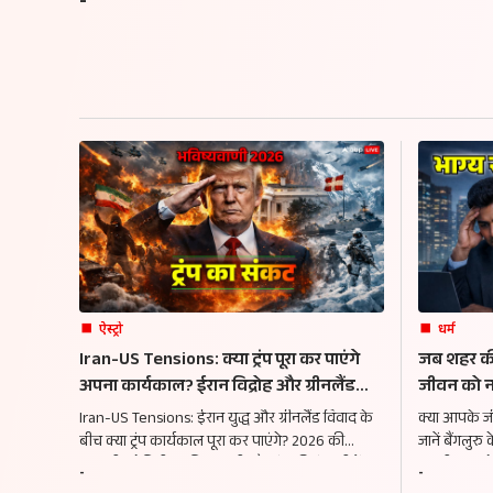
-
ऐस्ट्रो
धर्म
Iran-US Tensions: क्या ट्रंप पूरा कर पाएंगे
जब शहर की भीड़ में
अपना कार्यकाल? ईरान विद्रोह और ग्रीनलैंड
जीवन को न
विवाद के बीच अमेरिका का भविष्य
Iran-US Tensions: ईरान युद्ध और ग्रीनलैंड विवाद के
क्या आपके ज
बीच क्या ट्रंप कार्यकाल पूरा कर पाएंगे? 2026 की
जानें बैंगलुर
डरावनी ज्योतिषीय भविष्यवाणी और ट्रंप की कुंडली में
अपनी लुप्त ह
-
-
मारक ग्रहों का खुलासा. जानें अमेरिका का भविष्य.
कृपा से बिगड़