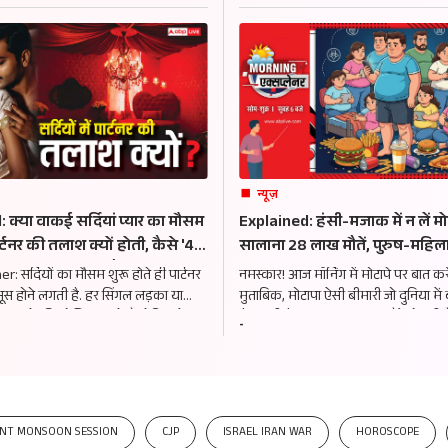
न्यूज़
 क्या वाकई सर्दियां प्यार का मौसम
Explained: हंसी-मजाक में न लें मो
पार्टनर की तलाश क्यों होती, कैसे '4
सालाना 28 लाख मौतें, पुरुष-महिला
श्क' परवान चढ़ता है?
बांझपन की जड़ भी यही, मोटा होना
: सर्दियों का मौसम शुरू होते ही पार्टनर
नमस्कार! आज मॉर्निंग में मोटापे पर बात कर
खतरनाक?
 होने लगती है. हर सिंगल लड़का या
मुताबिक, मोटापा ऐसी बीमारी जो दुनिया में 
 बनाने की कोशिश करते हैं. लेकिन ऐसा
फैल रही है. हर साल 28 लाख मौतें हो रही 
-
दियां तन्हा गुजारी नहीं जाती हैं?
के कैंसर की वजह भी यही है. लेकिन कैसे?
ENT MONSOON SESSION
CJP
ISRAEL IRAN WAR
HOROSCOPE