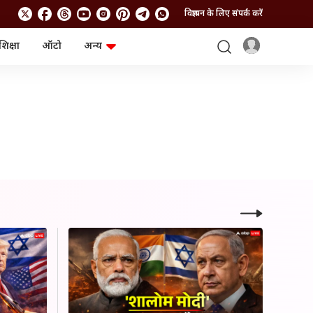
विज्ञापन के लिए संपर्क करें
शिक्षा
ऑटो
अन्य
बिजनेस
लाइफस्टाइल
पर्सनल फाइनेंस
स्वास्थ्य
स्टॉक मार्केट
ट्रैवल
म्यूचुअल फंड्स
फूड
क्रिप्टो
फैशन
आईपीओ
Health and Fitness
फोटो गैलरी
जनरल नॉलेज
वीडियो