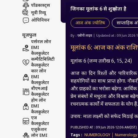
पॉडकास्ट्स
जिनका मूलांक 6 से शुरू होता है
मूवी रिव्यू
ओपिनियन
आज अंक ज्योतिष
साप्ताहिक अ
यूजफुल
By :
एबीपी लाइव
| Updated at : 09 Jun 2026 
पर्सनल लोन
मूलांक 6: आज का अंक राश
EMI
कैलकुलेटर
कम्पैटिबिलिटी
मूलांक 6 (जन्म तारीख 6, 15, 24)
कैलकुलेटर
कार लोन
आज का दिन रिश्तों और पारिवारिक सु
EMI
सहयोगियों का साथ प्राप्त होगा. नौकरीप
कैलकुलेटर
बीएमआई
और ग्राहकों का भरोसा बढ़ेगा. आर्थि
कैलकुलेटर
प्रेम संबंधों में मधुरता और विश्वास 
होम लोन
रचनात्मक कार्यों में सफलता के योग हैं. 
EMI
कैलकुलेटर
उपाय: माता लक्ष्मी को सफेद मिठाई का
एज
कैलकुलेटर
PUBLISHED AT : 09 Jun 2026 12:06 AM(IST)
एजुकेशन
लोन EMI
Tags :
NUMEROLOGY
Numerology