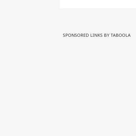
'गोल
था 1
LOGIN
के ल
फिल्म
SPONSORED LINKS BY TABOOLA