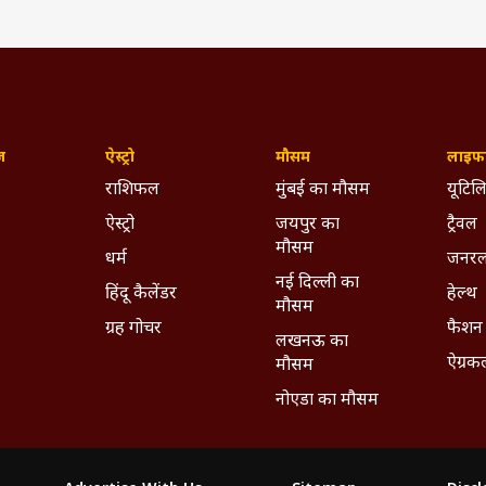
ज़
ऐस्ट्रो
मौसम
लाइफस
राशिफल
मुंबई का मौसम
यूटिलि
ऐस्ट्रो
जयपुर का
ट्रैवल
मौसम
धर्म
जनरल
नई दिल्ली का
हिंदू कैलेंडर
हेल्थ
मौसम
ग्रह गोचर
फैशन
लखनऊ का
ऐग्रक
मौसम
नोएडा का मौसम