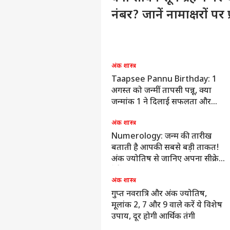
नंबर? जानें नामाक्षरों पर 
पर्सनल
अंक शास्त्र
टॉप
Taapsee Pannu Birthday: 1
हॅलो गेस्ट
अगस्त को जन्मीं तापसी पन्नू, क्या
इंडिय
जन्मांक 1 ने दिलाई सफलता और
एडवर्टाइज विथ अस
स्टारडम?
अंक शास्त्र
प्राइवेसी पॉलिसी
Numerology: जन्म की तारीख
कॉन्टैक्ट अस
बताती है आपकी सबसे बड़ी ताकत!
सेंड फीडबैक
अंक ज्योतिष से जानिए अपना सीक्रेट
अमि
टैलेंट
अबाउट अस
के 3
अंक शास्त्र
कर ड
बॉली
करियर्स
गुप्त नवरात्रि और अंक ज्योतिष,
मूलांक 2, 7 और 9 वाले करें ये विशेष
उपाय, दूर होगी आर्थिक तंगी