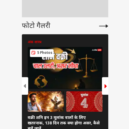
फोटो गैलरी
अंक शास्त्र
अंक शास्त्र
5 Photos
6 Pho
वक्री शनि इन 3 मूलांक वालों के लिए
दुश्मनी में 
खतरनाक, 138 दिन तक क्या होगा असर, कैसे
से नहीं बैठने
बचें जानें