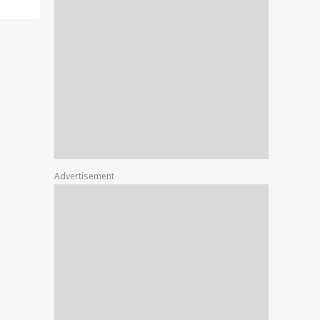
से दूर होने का कहा तो
 लगा मासूम, वीडियो देख
आएगा गला
Advertisement