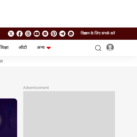
विज्ञापन के लिए संपर्क करें
शिक्षा
ऑटो
अन्य
बिजनेस
लाइफस्टाइल
शल
पर्सनल फाइनेंस
स्वास्थ्य
स्टॉक मार्केट
ट्रैवल
म्यूचुअल फंड्स
फूड
क्रिप्टो
फैशन
Advertisement
आईपीओ
Health and Fitness
फोटो गैलरी
जनरल नॉलेज
8
9
वीडियो