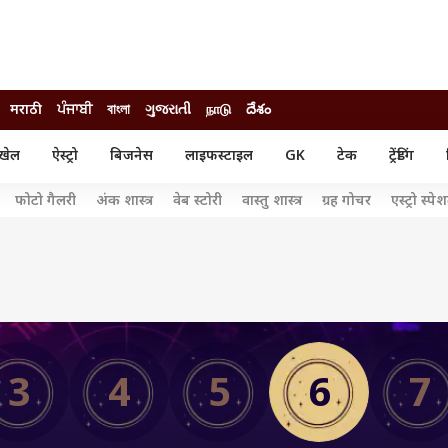
मराठी
ਪੰਜਾਬੀ
বাংলা
ગુજરાતી
நாடு
దేశం
खेल
ऐस्ट्रो
बिजनेस
लाइफस्टाइल
GK
टेक
ट्रेंडिंग
ंजन
ऑटो
खेल
फोटो गैलरी
अंक शास्त्र
वेब स्टोरी
वास्तु शास्त्र
ग्रह गोचर
एस्ट्रो स्पे
ुड
कार
क्रिकेट
री सिनेमा
टेक्नोलॉजी
शिक्षा
ल सिनेमा
मोबाइल
रिजल्ट
्रिटीज
चैटजीपीटी
नौकरी
ी
गैजेट
वेब स्टोरीज
यूटिलिटी न्यूज़
3
4
5
6
7
कल्चर
फैक्ट चेक