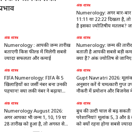
सकता है बड़ा धन लाभ
अंक शास्त्र
प्रभाव
Numerology: अगर बार-बार
11:11 या 22:22 दिखता है, तो 
 कार्नर
है इसका ज्योतिषीय मतलब? ज
क्या कहती हैं मान्यताएं
अंक शास्त्र
अंक शास्त्र
 आर्टिकल्स
टॉप रील्स
Numerology : आपकी जन्म तारीख
Numerology: जन्म की तारी
बताएगी किस फील्ड में मिलेगी सबसे
बताती है आपकी सबसे बड़ी कम
ा
बिहार
इंडिया
क्रिक
ज्यादा सफलता और कमाई
क्या है? अंक ज्योतिष से जानिए
अपना स्वभाव
अंक शास्त्र
अंक शास्त्र
FIFA Numerology: FIFA के 5
Gupt Navratri 2026: मूलांक
खिलाड़ियों का जर्सी नंबर बना उनकी
अनुसार करें ये चमत्कारी गुप्त उ
पहचान! क्या लकी नंबर ने बढ़ाया
नौकरी में प्रमोशन और बिजनेस मे
त शाह से मिले TMC
'सम्राट चौधरी मरवा देंगे
बारिश में राहुल-प्रियंका
पाकि
आत्मविश्वास?
धनवर्षा!
 बागी मुस्लिम सांसद,
हमको', गोपाल मंडल ने ऐसा
की बातचीत, अमित शाह
2 सा
अंक शास्त्र
अंक शास्त्र
ाली बड़ी मांग
वुड
क्यों कहा?
इंडिया
खुद थामे दिखे छाता
झारखंड
मिल
ट्रेंडिंग
Numerology August 2026:
बुध की उल्टी चाल से बढ़ सकती ह
अगर आपका भी जन्म 1, 10, 19 या
परेशानियां! मूलांक 5, 3 और 8 
28 तारीख को हुआ है, तो अगस्त से
को क्यों रहना होगा सबसे ज्याद
पहले जान लें ये बड़ी बात
सतर्क?