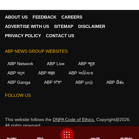
ABOUT US
FEEDBACK
CAREERS
ADVERTISE WITH US
SITEMAP
DISCLAIMER
PRIVACY POLICY
CONTACT US
ABP NEWS GROUP WEBSITES
ABP Network
ABP Live
ABP न्यूज़
ABP আনন্দ
ABP माझा
ABP અસ્મિતા
ABP Ganga
ABP ਸਾਂਝਾ
ABP நாடு
ABP దేశం
×
FOLLOW US
We use cookies to improve your experience, analyze
traffic, and personalize content. By clicking "Allow", you
agree to our use of cookies.
This website follows the
DNPA Code of Ethics.
Copyright@2026.
All rights reserved.
Decline
Allow
वेब स्टोरीज
वीडियो
लाइव टीवी
शॉर्ट वीडियोज