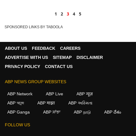
1
2
3
4
5
SPONSORED LINKS BY TABOOLA
ABOUT US
FEEDBACK
CAREERS
ADVERTISE WITH US
SITEMAP
DISCLAIMER
PRIVACY POLICY
CONTACT US
ABP NEWS GROUP WEBSITES
ABP Network
ABP Live
ABP न्यूज़
ABP আনন্দ
ABP माझा
ABP અસ્મિતા
×
ABP Ganga
ABP ਸਾਂਝਾ
ABP நாடு
ABP దేశం
We use cookies to improve your experience, analyze
FOLLOW US
traffic, and personalize content. By clicking "Allow", you