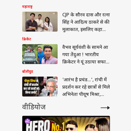
महाराष्ट्र
 जंग से बाहर नहीं
ा अमेरिका तो...,
CJP के सौरव दास और रत्ना
ेट मीटिंग में ट्रंप के
सिंह ने आदित्य ठाकरे से की
ल ने चेताया
मुलाकात, इसलिए कहा
Thank You!
क्रिकेट
वैभव सूर्यवंशी के सामने आ
गया तेंदुआ ! भारतीय
क्रिकेटर ने यूं उठाया सफारी
का मजा
बॉलीवुड
'आरंभ है प्रचंड...', रांची में
प्रदर्शन कर रहे छात्रों से मिले
अभिनेता पीयूष मिश्रा,
गाया गाना
वीडियोज