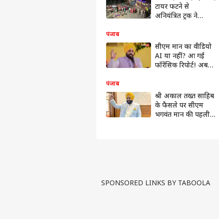
टायर फटने से
अनियंत्रित ट्रक ने
पिकअप को मारी
टक्कर, 6 की मौत
पंजाब
सीएम मान का वीडियो
AI या नहीं? आ गई
फॉरेंसिक रिपोर्ट! अब
AAP ने किया यह दावा
पंजाब
श्री अकाल तख्त साहिब
के फैसले पर सीएम
भगवंत मान की पहली
प्रतिक्रिया, कहा- मुझे
बदनाम करने के लिए...
SPONSORED LINKS BY TABOOLA