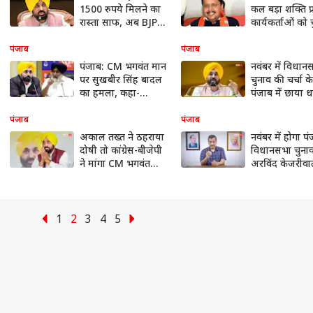
1500 रुपये मिलने का
कल बड़ा शक्ति प्र
रास्ता साफ, अब BJP-
कार्यकर्ताओं को 
कांग्रेस ने उठाई 4 साल
मंत्र देंगे नितिन 
के बकाये की मांग
पंजाब
पंजाब
पंजाब: CM भगवंत मान
नवंबर में विधान
पर सुखबीर सिंह बादल
चुनाव की चर्चा क
का हमला, कहा-
पंजाब में छाया ध
'अकाल तख्त को
मुद्दा, सियासत गर
चैलेंज...'
पंजाब
पंजाब
अकाल तख्त ने ठहराया
नवंबर में होगा प
दोषी तो कांग्रेस-बीजेपी
विधानसभा चुना
ने मांगा CM भगवंत
अरविंद केजरीवा
मान का इस्तीफा, AAP
दावे से बढ़ी सिय
ने क्या कहा?
सरगर्मी, कांग्रेस न
कहा?
1
2
3
4
5