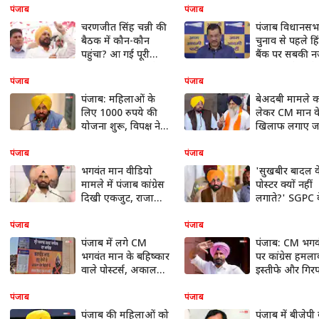
वडिंग ने तोड़ी चुप्पी
पर मच रहा बवा
पंजाब
पंजाब
चरणजीत सिंह चन्नी की
पंजाब विधानसभ
बैठक में कौन-कौन
चुनाव से पहले हिं
पहुंचा? आ गई पूरी
बैंक पर सबकी न
लिस्ट, विधायक बोले-
AAP सबसे आगे
वड़िंग मंजूर नहीं
पंजाब
पंजाब
पंजाब: महिलाओं के
बेअदबी मामले क
लिए 1000 रुपये की
लेकर CM मान क
योजना शुरू, विपक्ष ने
खिलाफ लगाए जा
कर्ज और देरी पर उठाए
बोर्ड, AAP और
सवाल
दल में बढ़ी तल्खी
पंजाब
पंजाब
भगवंत मान वीडियो
'सुखबीर बादल क
मामले में पंजाब कांग्रेस
पोस्टर क्यों नहीं
दिखी एकजुट, राजा
लगाते?' SGPC 
वडिंग, चन्नी और
अभियान पर C
सुखजिंदर रंधावा आए
भगवंत मान का 
पंजाब
पंजाब
साथ
पंजाब में लगे CM
पंजाब: CM भगव
भगवंत मान के बहिष्कार
पर कांग्रेस हमला
वाले पोस्टर्स, अकाल
इस्तीफे और गिरफ
तख्त के आदेश का
की मांग की
हवाला
पंजाब
पंजाब
पंजाब की महिलाओं को
पंजाब में बीजेपी