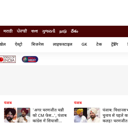
मराठी
ਪੰਜਾਬੀ
বাংলা
ગુજરાતી
நாடு
దేశం
खेल
ऐस्ट्रो
बिजनेस
लाइफस्टाइल
GK
टेक
ट्रेंडिंग
ंजन
ऑटो
खेल
ुड
कार
क्रिकेट
री सिनेमा
टेक्नोलॉजी
शिक्षा
ल सिनेमा
मोबाइल
रिजल्ट
्रिटीज
चैटजीपीटी
नौकरी
ी
गैजेट
वेब स्टोरीज
यूटिलिटी न्यूज़
पंजाब
पंजाब
'अगर चरणजीत चन्नी
पंजाब: विधानस
कल्चर
फैक्ट चेक
को CM फेस...', पंजाब
चुनाव से पहले कांग
कांग्रेस में सियासी
कलह! चरणजीत च
घमासान के बीच राजा
के घर जुटे नेता,