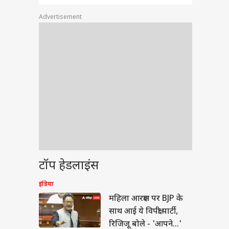
Advertisement
वुड
 है प्रचंड...', रांची में
टॉप हेडलाइंस
्शन कर रहे छात्रों से मिले
ेता पीयूष मिश्रा, गाया
इंडिया
महिला आरक्षण पर BJP के
साथ आई ये विपक्षी पार्टी,
रिजिजू बोले - 'आपने...'