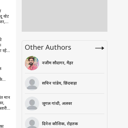
ल
ा
दू वोट
जर,
ो
े
Other Authors
 रहे
 अकाली
!
नजीम सौदागर, मैहर
े
के
सचिन पांडेय, छिंदवाड़ा
M
पलटवार
ंत मान
वर,
जुगल गांधी, अलवर
्तारी
दिनेश कौशिक, रोहतक
 का