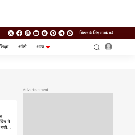
विज्ञापन के लिए संपर्क करें
शिक्षा
ऑटो
अन्य
बिजनेस
लाइफस्टाइल
पर्सनल फाइनेंस
स्वास्थ्य
स्टॉक मार्केट
ट्रैवल
म्यूचुअल फंड्स
फूड
क्रिप्टो
फैशन
आईपीओ
Health and Fitness
Advertisement
फोटो गैलरी
जनरल नॉलेज
भा
वीडियो
्रेस में
न्नी
 इस बात