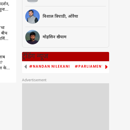
दर्शन,
चुनावी
नवीन
विशाल त्रिपाठी, ओरैया
सभा
े बीच
मोहसिन खैयाम
ार्मिक
्म
ट्रेंडिंग न्यूज
ंजाब
व?
#NANDAN NILEKANI
#PARLIAMENT MONSOON S
ल के
ासी
े क्या
Advertisement