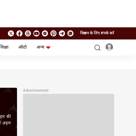
विज्ञापन के लिए संपर्क करें
शिक्षा
ऑटो
अन्य
बिजनेस
लाइफस्टाइल
पर्सनल फाइनेंस
स्वास्थ्य
स्टॉक मार्केट
ट्रैवल
म्यूचुअल फंड्स
फूड
क्रिप्टो
फैशन
आईपीओ
Health and Fitness
Advertisement
फोटो गैलरी
जनरल नॉलेज
राइम की
वीडियो
में अहम