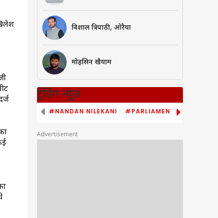
खिलेश
विशाल त्रिपाठी, ओरैया
मोहसिन खैयाम
उत्तर प्रदेश और उत्तराखंड
जी
'स्कूल का काम पूरा होने तक नहीं
पीट
पहनूंगा कपड़े-चप्पल', शिलान्यास
ट्रेंडिंग न्यूज
र्ज
विवाद पर अमिताभ बाजपेई ने खाई
कसम
#NANDAN NILEKANI
#PARLIAMENT MONSOON S
 का
Advertisement
कई
का
े