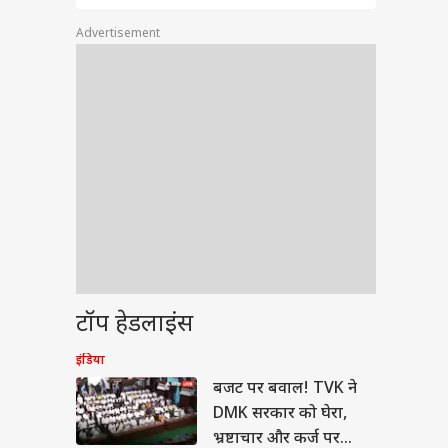
Advertisement
ेट
लंका के खिलाफ टेस्ट में
टॉप हेडलाइंस
 ज्यादा विकेट लेने वाले
रतीय गेंदबाज
या
इंडिया
बजट पर बवाल! TVK ने
DMK सरकार को घेरा,
भ्रष्टाचार और कर्ज पर