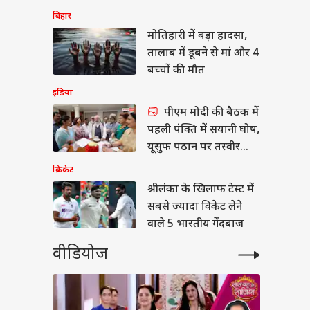
उठाए सवाल
न हंटर्स बना रही भारतीय
बिहार
सेना, ऑपरेशन सिंदूर से
मोतिहारी में बड़ा हादसा,
 है इसका कनेक्शन?
तालाब में डूबने से मां और 4
बच्चों की मौत
इंडिया
पीएम मोदी की बैठक में
पहली पंक्ति में सयानी घोष,
यूसुफ पठान पर तस्वीर
साफ
क्रिकेट
श्रीलंका के खिलाफ टेस्ट में
सबसे ज्यादा विकेट लेने
वाले 5 भारतीय गेंदबाज
वीडियोज