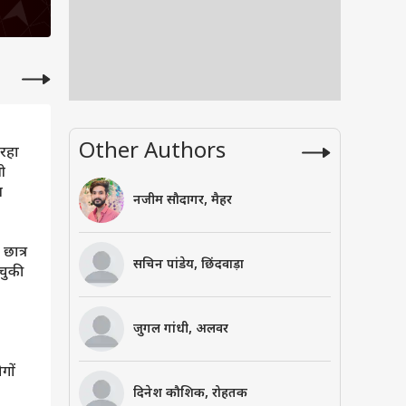
Other Authors
 रहा
ी
ल
नजीम सौदागर, मैहर
छात्र
सचिन पांडेय, छिंदवाड़ा
चुकी
जुगल गांधी, अलवर
ोगों
दिनेश कौशिक, रोहतक