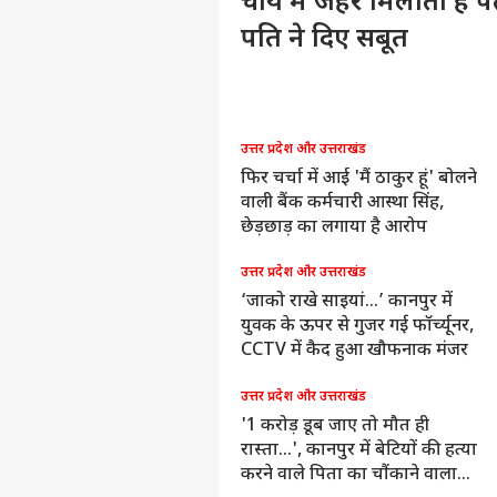
चाय में जहर मिलाती है प
पति ने दिए सबूत
त्तर प्रदेश और उत्तराखंड
उत्तर प्रदेश और उत्तराखंड
खिलेश यादव की बेटी पर अभद्र
फिर चर्चा में आई 'मैं ठाकुर हूं' बोलने
िप्पणी मामले में बड़ा एक्शन, रीवा से
वाली बैंक कर्मचारी आस्था सिंह,
रोपी नागेश्वर सिंह गिरफ्तार
छेड़छाड़ का लगाया है आरोप
त्तर प्रदेश और उत्तराखंड
उत्तर प्रदेश और उत्तराखंड
मम्मी बॉयफ्रेंड से बात करती थीं, मॉल
‘जाको राखे साइयां…’ कानपुर में
े लाईं थी चाकू', 6 साल के बेटे ने
युवक के ऊपर से गुजर गई फॉर्च्यूनर,
ोले पिता की हत्या के राज
CCTV में कैद हुआ खौफनाक मंजर
त्तर प्रदेश और उत्तराखंड
उत्तर प्रदेश और उत्तराखंड
ानपुर ब्लाइंड मर्डर केस में 15 साला
'1 करोड़ डूब जाए तो मौत ही
ुराना दोस्त निकला हत्यारा, बुर्का
रास्ता...', कानपुर में बेटियों की हत्या
हनकर रची थी साजिश
करने वाले पिता का चौंकाने वाला