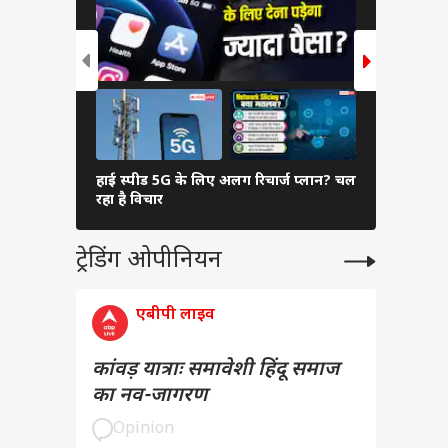
हाई स्पीड 5G के लिए अलग रिचार्ज प्लान? चल
चांद पर चलन
रहा है विचार
से यह कैसे
ट्रेडिंग ओपीनियन
एबीपी लाइव
कांवड़ यात्राः समावेशी हिंदू समाज
का नव-जागरण
Opinion