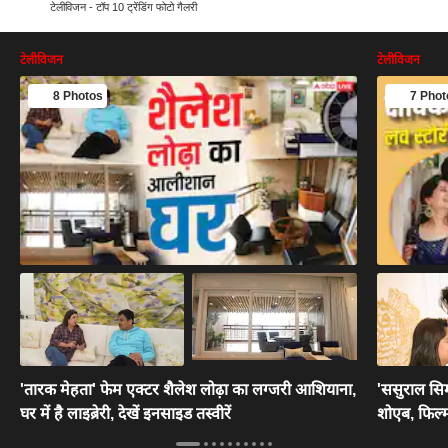
टेलीविजन - टॉप 10 ट्रेंडिंग फोटो गैलरी
टेलीविजन
टेलीविजन
8 Photos
7 Phot
'तारक मेहता' फेम एक्टर शैलेश लोढ़ा का लग्जरी आशियाना,
'ससुराल सिम
घर में है लाइब्रेरी, देखें इनसाइड तस्वीरें
शोएब, फिल्म