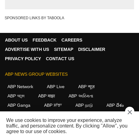
SPONSORED LINKS BY TABOOLA
ABOUT US
FEEDBACK
CAREERS
ADVERTISE WITH US
SITEMAP
DISCLAIMER
PRIVACY POLICY
CONTACT US
ABP NEWS GROUP WEBSITES
ABP Network
ABP Live
ABP न्यूज़
ABP আনন্দ
ABP माझा
ABP અસ્મિતા
ABP Ganga
ABP ਸਾਂਝਾ
ABP நாடு
ABP దేశం
×
FOLLOW US
We use cookies to improve your experience, analyze
traffic, and personalize content. By clicking "Allow", you
agree to our use of cookies.