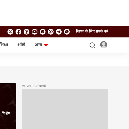
विज्ञापन के लिए संपर्क करें
शिक्षा
ऑटो
अन्य
बिजनेस
लाइफस्टाइल
पर्सनल फाइनेंस
स्वास्थ्य
स्टॉक मार्केट
ट्रैवल
म्यूचुअल फंड्स
फूड
क्रिप्टो
फैशन
आईपीओ
Health and Fitness
Advertisement
फोटो गैलरी
जनरल नॉलेज
वीडियो
र विशेष