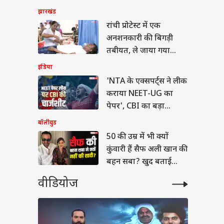
झारखंड
बंप के साथ प्रेग्नेंट
रांची प्रोटेस्ट में एक
ला का डांस वीडियो
अनशनकारी की बिगड़ी
ल, माधुरी दीक्षित के
 पर लगाए ठुमके
तबीयत, ले जाया गया
अस्पताल
इंडिया
'NTA के एक्सपर्ट्स ने लीक
कराया NEET-UG का
पेपर', CBI का बड़ा
खुलासा
बॉलीवुड
50 की उम्र में भी क्यों
कुंवारी हैं सैफ अली खान की
बहन सबा? खुद बताई
वजह
वीडियोज