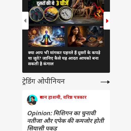
क्या आप भी मांगकर पहनते हैं दूसरों के कपड़े
बजट में 7-सीट
या जूते? जानिए कैसे यह आदत आपको बना
कीमत 6 ला
सकती है कंगाल
ट्रेडिंग ओपीनियन
रुमान हाशमी, वरिष्ठ पत्रकार
Opinion: मिशिगन का चुनावी
नतीजा और एपेक की कमजोर होती
सियासी पकड़