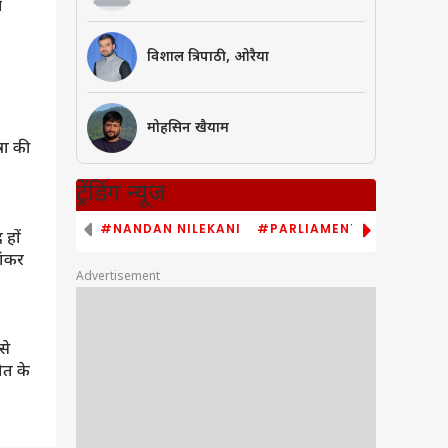
े
विशाल त्रिपाठी, ओरैया
उत्तर प्रदेश और उत्तराखंड
हरिद्वार में आकाशीय बिजली गिरने से
मोहसिन खैयाम
रा की
दो मौसेरे भाइयों की मौत, खेत में काम
करते वक्त हुआ हादसा
ट्रेंडिंग न्यूज
#NANDAN NILEKANI
#PARLIAMENT MONSOON S
 हों
शंकर
Advertisement
से
ौत के