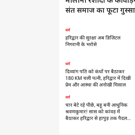
मौलाना रशीदी के कांवड़
संत समाज का फूटा गुस्सा
त्तर प्रदेश और उत्तराखंड
धर्म
ाता-पिता को कांवड़ में लेकर निकले
हरिद्वार की सुरक्षा अब डिजिटल
ो भाई, लोग बोले- श्रवण कुमार
निगरानी के भरोसे
्म
धर्म
ावन का पहला दिन, भगवा रंग में रंगी
दिव्यांग पति को कंधों पर बैठाकर
र्मनगरी हरिद्वार, 'बम-बम भोले' के
180 KM चली पत्नी, हरिद्वार में दिखी
यघोष से गूंजे गंगा घाट
प्रेम और आस्था की अनोखी मिसाल
त्तर प्रदेश और उत्तराखंड
धर्म
रिद्वार में कुंभ से पहले संतों में
चार बेटे रहे पीछे, बहू बनी आधुनिक
ुटबाजी, असली और नकली देवता पर
श्रवणकुमार! सास को कांवड़ में
िवाद
बैठाकर हरिद्वार से हापुड़ तक पैदल
यात्रा