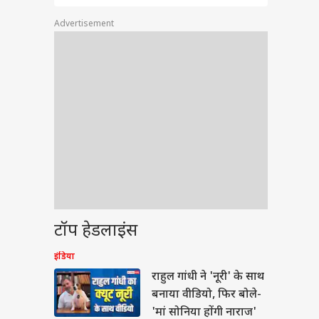
Advertisement
वुड
टॉप हेडलाइंस
ी उम्र में भी क्यों कुंवारी
 सैफ अली खान की बहन
इंडिया
? खुद बताई वजह
राहुल गांधी ने 'नूरी' के साथ
बनाया वीडियो, फिर बोले-
'मां सोनिया होंगी नाराज'