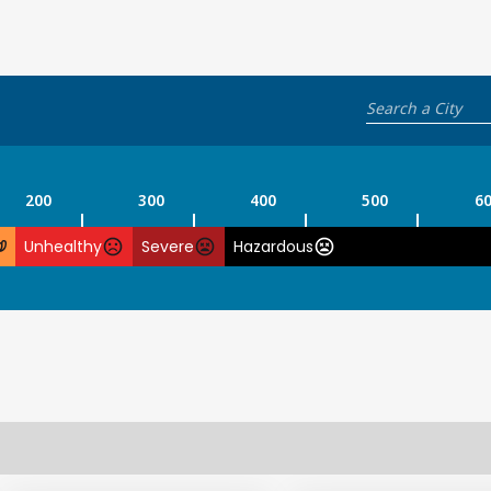
200
300
400
500
6
Unhealthy
Severe
Hazardous