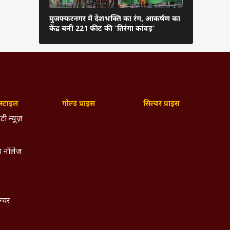
मुजफ्फरनगर में देशभक्ति का रंग, आकर्षण का
हाई स्पीड 5
केंद्र बनी 221 फीट की 'तिरंगा कांवड़'
रहा है विचार
्टाइल
गोल्ड प्राइस
सिल्वर प्राइस
टी न्यूज़
 नॉलेज
ल्चर