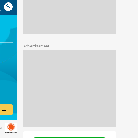
🔎︎
Advertisement
→
y: