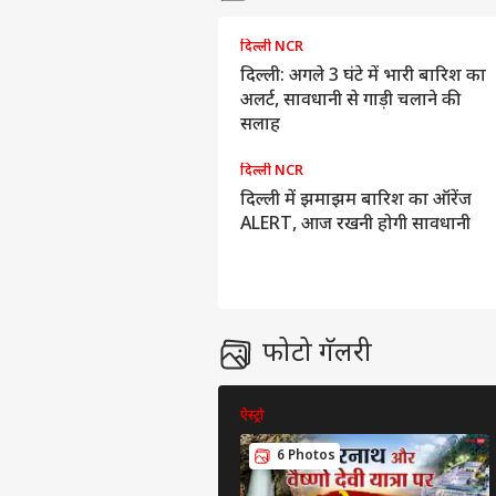
एडवर्टाइज विथ अस
दिल्ली NCR
प्राइवेसी पॉलिसी
दिल्ली: अगले 3 घंटे में भारी बारिश का
कॉन्टैक्ट अस
अलर्ट, सावधानी से गाड़ी चलाने की
सेंड फीडबैक
सलाह
'सें
अबाउट अस
पालन
दिल्ली NCR
केंद्
ओटीट
करियर्स
दिल्ली में झमाझम बारिश का ऑरेंज
ALERT, आज रखनी होगी सावधानी
कंगन
विधा
LOGIN
फोटो गॅलरी
कंफर
सकते 
ऐस्ट्रो
6 Photos