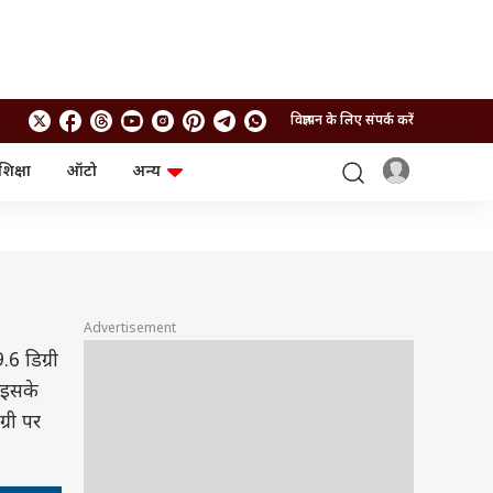
विज्ञापन के लिए संपर्क करें
शिक्षा
ऑटो
अन्य
बिजनेस
लाइफस्टाइल
पर्सनल फाइनेंस
स्वास्थ्य
स्टॉक मार्केट
ट्रैवल
म्यूचुअल फंड्स
फूड
क्रिप्टो
फैशन
आईपीओ
Health and Fitness
Advertisement
6 डिग्री
फोटो गैलरी
जनरल नॉलेज
 इसके
री पर
वीडियो