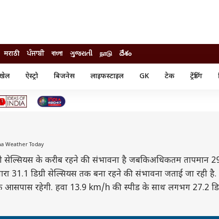
मराठी
ਪੰਜਾਬੀ
বাংলা
ગુજરાતી
நாடு
దేశం
खेल
ऐस्ट्रो
बिजनेस
लाइफस्टाइल
GK
टेक
ट्रेंडिंग
ंजन
ऑटो
खेल
ुड
कार
क्रिकेट
री सिनेमा
टेक्नोलॉजी
शिक्षा
ल सिनेमा
मोबाइल
रिजल्ट
्रिटीज
चैटजीपीटी
नौकरी
ी
iana Weather Today
गैजेट
ग्री सेल्सियस के करीब रहने की संभावना है जबकिअधिकतम तापमान 29.
वेब स्टोरीज
ा 31.1 डिग्री सेल्सियस तक बना रहने की संभावना जताई जा रही है.
यूटिलिटी न्यूज़
 आसपास रहेगी. हवा 13.9 km/h की स्पीड के साथ लगभग 27.2 डिग्
कल्चर
फैक्ट चेक