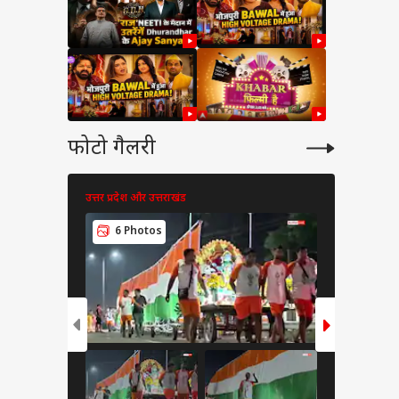
फोटो गैलरी
उत्तर प्रदेश और उत्तराखंड
टेक्नोलॉजी
6 Photos
7 Pho