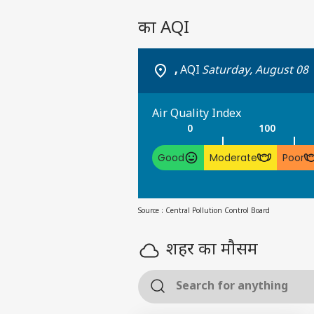
का
AQI
,
AQI
Saturday, August 08
Air Quality Index
0
100
Good
Moderate
Poor
Source : Central Pollution Control Board
शहर का मौसम