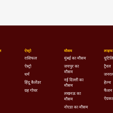
ज़
ऐस्ट्रो
मौसम
लाइफस
राशिफल
मुंबई का मौसम
यूटिलि
ऐस्ट्रो
जयपुर का
ट्रैवल
मौसम
धर्म
जनरल
नई दिल्ली का
हिंदू कैलेंडर
हेल्थ
मौसम
ग्रह गोचर
फैशन
लखनऊ का
ऐग्रक
मौसम
नोएडा का मौसम