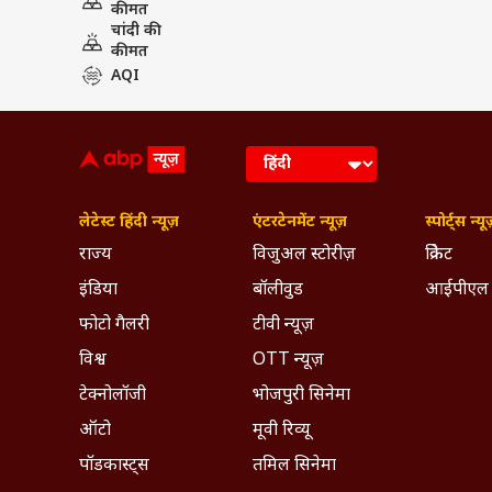
कीमत
चांदी की
कीमत
AQI
लेटेस्ट हिंदी न्यूज़
एंटरटेनमेंट न्यूज़
स्पोर्ट्स न्यू
राज्य
विजुअल स्टोरीज़
क्रिकेट
इंडिया
बॉलीवुड
आईपीएल
फोटो गैलरी
टीवी न्यूज़
विश्व
OTT न्यूज़
टेक्नोलॉजी
भोजपुरी सिनेमा
ऑटो
मूवी रिव्यू
पॉडकास्ट्स
तमिल सिनेमा