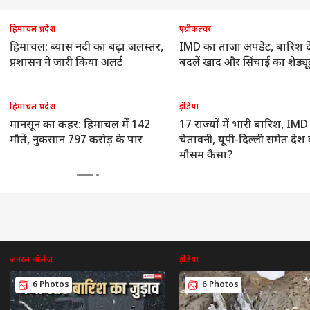
हिमाचल प्रदेश
एग्रीकल्चर
हिमाचल: ब्यास नदी का बढ़ा जलस्तर,
IMD का ताजा अपडेट, बारिश 
प्रशासन ने जारी किया अलर्ट
बदलें खाद और सिंचाई का शेड्य
सरशिप नहीं, कानून का
UP चुनाव से पहले RLD में
श्रीलंका के खिलाफ टेस्ट में
कैंस
', AI कंटेंट-CSAM पर
बड़ा बदलाव, ऐश्वर्य राज सिंह
सबसे ज्यादा विकेट लेने वाले
सकता
हिमाचल प्रदेश
इंडिया
र की मेटा को दो टूक
ी
बने प्रदेश अध्यक्ष
विश्व
5 भारतीय गेंदबाज
इंडिया
रोज 
इंडि
सच
मानसून का कहर: हिमाचल में 142
17 राज्यों में भारी बारिश, IMD
मौतें, नुकसान 797 करोड़ के पार
चेतावनी, यूपी-दिल्ली समेत देश
मौसम कैसा?
ा रनौत की 'भारत भाग्य
अपने ही पैर पर कुल्हाड़ी...,
एक पर हमला, तीनों पर
ड्रो
ता' की ओटीटी रिलीज
भारत-चीन पर 100% टैरिफ
माना जाएगा अटैक! पाक-
वायु
्म, जानें कब-कहां देख
का US सीनेटर ने किया
सऊदी-तुर्किए डिफेंस डील पर
क्या
हैं
विरोध
क्या बोला भारत?
जनरल नॉलेज
इंडिया
6 Photos
6 Photos