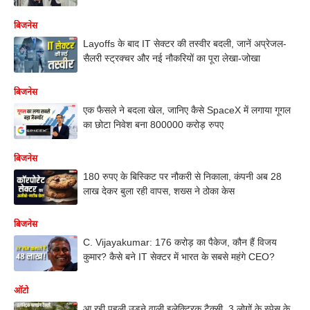
बिजनेस
Layoffs के बाद IT सेक्टर की तस्वीर बदली, जानें अप्रेजल-
सैलरी स्ट्रक्चर और नई नौकरियों का पूरा लेखा-जोखा
बिजनेस
एक फैसले ने बदला खेल, जानिए कैसे SpaceX में लगाया गूगल
का छोटा निवेश बना 800000 करोड़ रुपए
बिजनेस
180 रुपए के बिस्किट पर नौकरी से निकाला, कंपनी अब 28
लाख देकर बुला रही वापस, शख्स ने ठोका केस
बिजनेस
C. Vijayakumar: 176 करोड़ का पैकेज, कौन हैं विजय
कुमार? कैसे बने IT सेक्टर में भारत के सबसे महंगे CEO?
ऑटो
आ रही पहली उड़ने वाली इलेक्ट्रिक टैक्सी, 3 लोगों के स्पेस के