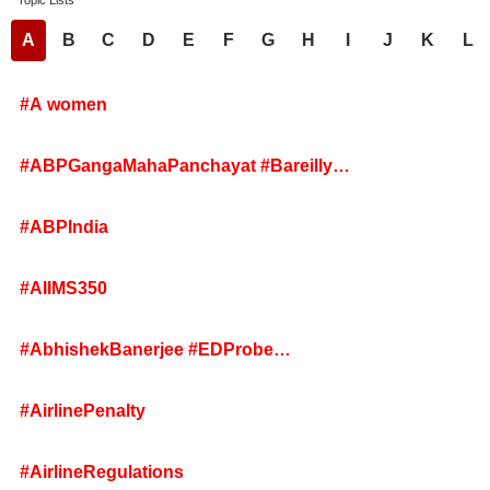
Topic Lists
A
B
C
D
E
F
G
H
I
J
K
L
#A women
#ABPGangaMahaPanchayat #Bareilly
#ABPGangaLIVE ABP Ganga Maha Panchayat
Bareilly
#ABPIndia
#AIIMS350
#AbhishekBanerjee #EDProbe
#TeacherRecruitmentScam #BengalPolitics
#AirlinePenalty
#AirlineRegulations