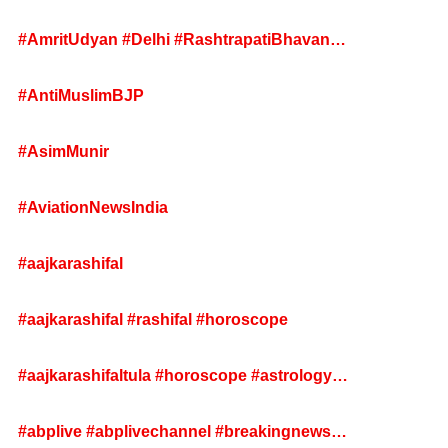
#AmritUdyan #Delhi #RashtrapatiBhavan
#GardenFestival
#AntiMuslimBJP
#AsimMunir
#AviationNewsIndia
#aajkarashifal
#aajkarashifal #rashifal #horoscope
#aajkarashifaltula #horoscope #astrology
#todayhoroscope
#abplive #abplivechannel #breakingnews