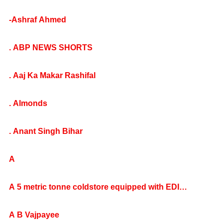
-Ashraf Ahmed
. ABP NEWS SHORTS
. Aaj Ka Makar Rashifal
. Almonds
. Anant Singh Bihar
A
A 5 metric tonne coldstore equipped with EDI
technology has been started for vegetable farmers in
Varanasi
A B Vajpayee