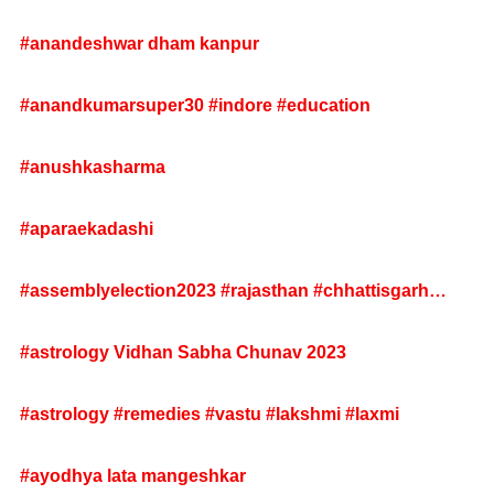
#anandeshwar dham kanpur
#anandkumarsuper30 #indore #education
#anushkasharma
#aparaekadashi
#assemblyelection2023 #rajasthan #chhattisgarh
#madhyapradesh #congress #bjp #pmmodi
#ashokgehlo
#astrology Vidhan Sabha Chunav 2023
#astrology #remedies #vastu #lakshmi #laxmi
#ayodhya lata mangeshkar