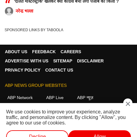
“
'दलित मास्टरस्ट्रोक' खेलकर क्या कांग्रेस बचा लेगी पंजाब का किला ?
नरेन्द्र भल्ला
SPONSORED LINKS BY TABOOLA
ABOUT US
FEEDBACK
CAREERS
ADVERTISE WITH US
SITEMAP
DISCLAIMER
PRIVACY POLICY
CONTACT US
ABP NEWS GROUP WEBSITES
ABP Network
ABP Live
ABP न्यूज़
×
ABP আনন্দ
ABP माझा
ABP અસ્મિતા
We use cookies to improve your experience, analyze
ABP Ganga
ABP ਸਾਂਝਾ
ABP நாடு
ABP దేశం
traffic, and personalize content. By clicking "Allow", you
agree to our use of cookies.
FOLLOW US
Decline
Allow