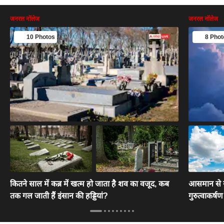
जनरल नॉलेज
जनरल नॉलेज
10 Photos
8 Phot
कितने साल में कब्र में खत्म हो जाता है शव का वजूद, कब
आसमान से नी
तक गल जाती हैं इंसान की हड्डियां?
गुरुत्वाकर्ष