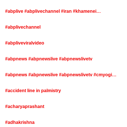
#RussiaUkraineWar #KyivAttack #Putin
#TrumpPutinMeet #MissileStrike #UkraineUnderAttack
#abplive #abplivechannel #iran #khamenei
#EUHeadquartersHit #BritishCouncilKyiv
#irfansultani #irfan #livenews
#BreakingNews #WarCasualties
#abplivechannel
#RussiaStrikesUkraine #GeopoliticalCrisis
#abpliveviralvideo
#abpnews #abpnewslive #abpnewslivetv
#abpnews #abpnewslive #abpnewslivetv #cmyogi
#uttarakhandnews
#accident line in palmistry
#acharyaprashant
#adhakrishna