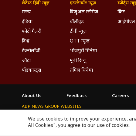
लेटेस्ट हिंदी न्यूज़
एंटरटेनमेंट न्यूज़
स्पोर्ट्स न्यू
राज्य
विजुअल स्टोरीज़
क्रिकेट
इंडिया
बॉलीवुड
आईपीएल
फोटो गैलरी
टीवी न्यूज़
विश्व
OTT न्यूज़
टेक्नोलॉजी
भोजपुरी सिनेमा
ऑटो
मूवी रिव्यू
पॉडकास्ट्स
तमिल सिनेमा
About Us
Feedback
Careers
ABP NEWS GROUP WEBSITES
ABP Network
ABP Live
ABP न्यूज़
ABP আনন্দ
ABP 
We use cookies to improve your experience, anal
All Cookies", you agree to our use of cookies.
This website follows the
DNPA Code of Ethics.
Copyright@