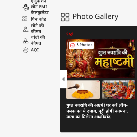
एजुकेशन
लोन EMI
कैलकुलेटर
Photo Gallery
पिन कोड
सोने की
कीमत
ऐस्ट्रो
चांदी की
कीमत
5 Photos
AQI
गुप्त नवरात्रि की अष्टमी पर करें लौंग-
नमक का ये उपाय, पूरी होगी कामना,
माता का मिलेगा आशीर्वाद