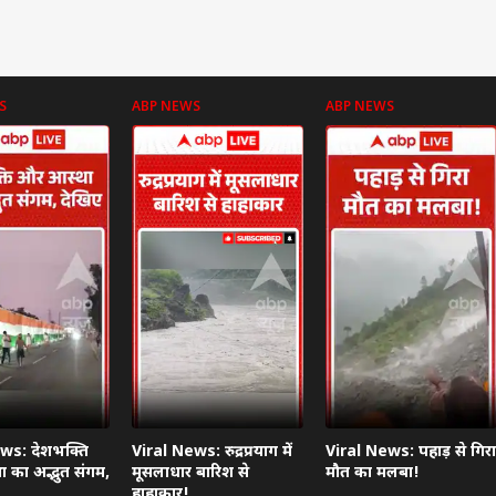
S
ABP NEWS
ABP NEWS
 कार्नर
 आर्टिकल्स
टॉप रील्स
ा
इंडिया
उत्तर प्रदेश और उत्तराखंड
फ़ुट
ws: देशभक्ति
Viral News: रुद्रप्रयाग में
Viral News: पहाड़ से गिरा
 का अद्भुत संगम,
मूसलाधार बारिश से
मौत का मलबा!
हाहाकार!