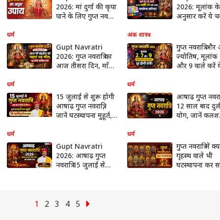
2026: मां दुर्गा की कृपा
2026: मूलांक के
पाने के लिए गुप्त नवरात्रि
अनुसार करें ये च
में करें ये सरल उपाय,
गुप्त उपाय, नौकरी
सुख-समृद्धि का मिलेगा
प्रमोशन और बिजन
धर्म
अंक शास्त्र
आशीर्वाद
होगी धनवर्षा!
Gupt Navratri
गुप्त नवरात्रि और
2026: गुप्त नवरात्रि का
ज्योतिष, मूलांक
आज तीसरा दिन, माँ
और 9 वाले करें य
चंद्रघंटा को इस मंत्र के
विशेष उपाय, दूर
साथ लगाएं यह खास
आर्थिक तंगी
धर्म
धर्म
भोग, दूर होगी आर्थिक
15 जुलाई से शुरू होगी
आषाढ़ गुप्त नवरात्
तंगी
आषाढ़ गुप्त नवरात्रि,
12 साल बाद दुर्
जानें घटस्थापना मुहूर्त,
योग, जानें कलश
10 महाविद्याओं का
स्थापना का सही मु
महत्व और 8 दिन की
और जरूरी निय
धर्म
धर्म
वजह
Gupt Navratri
गुप्त नवरात्रि में क्य
2026: आषाढ़ गुप्त
गृहस्थ वाले भी
नवरात्रि 15 जुलाई से
घटस्थापना कर सक
शुरू, नाव पर सवार
? क्या है नियम
होकर आएंगी माता
रानी, जानें घटस्थापना
मुहूर्त और पूजा विधि
1
2
3
4
5