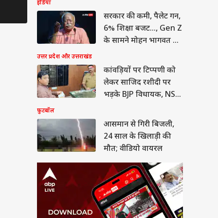
इंडिया
ान से गिरी बिजली,
साल के खिलाड़ी की
सरकार की कमी, पैलेट गन,
; वीडियो वायरल
या
6% शिक्षा बजट..., Gen Z
के सामने मोहन भागवत का
कबूलनामा
उत्तर प्रदेश और उत्तराखंड
कांवड़ियों पर टिप्पणी को
लेकर साजिद रशीदी पर
ीत दीपके ने CJP में
ये बड़ा पद, 13 नेताओं
भड़के BJP विधायक, NSA
्या मिला?
लगाने की मांग
फ़ुटबॉल
आसमान से गिरी बिजली,
24 साल के खिलाड़ी की
मौत; वीडियो वायरल