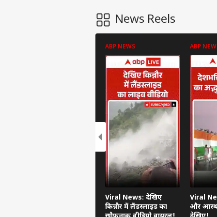
News Reels
ABP NEWS
ABP NEW
पर्सनल
टॉप
हॅलो गेस्ट
इंडिय
एडवर्टाइज विथ अस
प्राइवेसी पॉलिसी
Viral News: देखिए
Viral Ne
कॉन्टैक्ट अस
किन्नौर में लैंडस्लाइड का
और आस्था
खौफनाक वीडियो वायरल!
देखिए!