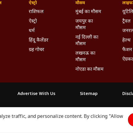
ज़
ऐस्ट्रो
मौसम
लाइफस
राशिफल
मुंबई का मौसम
यूटिलि
ऐस्ट्रो
जयपुर का
ट्रैवल
मौसम
धर्म
जनरल
नई दिल्ली का
हिंदू कैलेंडर
हेल्थ
मौसम
ग्रह गोचर
फैशन
लखनऊ का
ऐग्रक
मौसम
नोएडा का मौसम
Advertise With Us
Sitemap
Disc
माझा
ABP અસ્મિતા
ABP Ganga
ABP ਸਾਂਝਾ
ABP நாடு
ABP దేశ
yze traffic, and personalize content. By clicking "Allow
2026. All rights reserved.