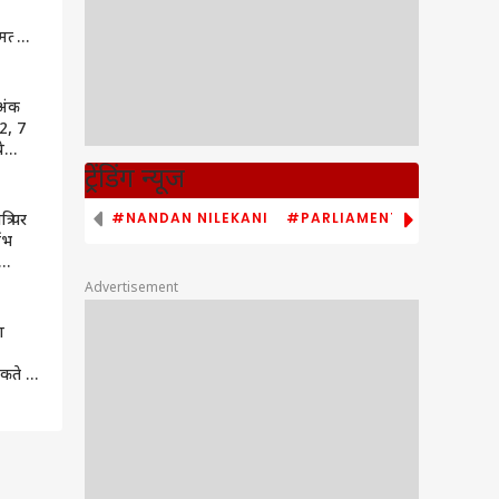
मत्कारी
 में
ेस में
 अंक
 2, 7
े
 होगी
ट्रेंडिंग न्यूज
#NANDAN NILEKANI
#PARLIAMENT MONSOON S
रि पर
लभ
हूर्त
Advertisement
म
ा
ते हैं