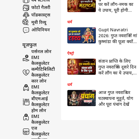
वेब स्टोरीज
पर करें लौंग-नमक का
फोटो गैलरी
ये उपाय, पूरी होगी
पॉडकास्ट्स
कामना, माता का
मिलेगा आशीर्वाद
मूवी रिव्यू
धर्म
ओपिनियन
Gupt Navratri
2026: गुप्त नवरात्रि में मां
कुष्मांडा की पूजा क्यों
यूजफुल
मानी जाती है विशेष?
पर्सनल लोन
जानें महिमा, मंत्र और
ऐस्ट्रो
EMI
पूजन का महत्व
संतान प्राप्ति के लिए
कैलकुलेटर
गुप्त नवरात्रि के दूसरे दिन
कम्पैटिबिलिटी
करें लौंग का ये उपाय,
कैलकुलेटर
जल्द घर में गूंजेंगी
कार लोन
किलकारी
धर्म
EMI
आज गुप्त नवरात्रि पर
कैलकुलेटर
घटस्थापना मुहूर्त, योग
बीएमआई
और पूरा पंचांग देखें
कैलकुलेटर
होम लोन
EMI
कैलकुलेटर
एज
कैलकुलेटर