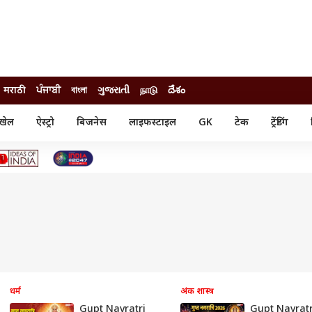
मराठी
ਪੰਜਾਬੀ
বাংলা
ગુજરાતી
நாடு
దేశం
खेल
ऐस्ट्रो
बिजनेस
लाइफस्टाइल
GK
टेक
ट्रेंडिंग
ंजन
ऑटो
खेल
ुड
कार
क्रिकेट
री सिनेमा
टेक्नोलॉजी
शिक्षा
ल सिनेमा
मोबाइल
रिजल्ट
्रिटीज
चैटजीपीटी
नौकरी
ी
गैजेट
वेब स्टोरीज
यूटिलिटी न्यूज़
कल्चर
फैक्ट चेक
धर्म
अंक शास्त्र
Gupt Navratri
Gupt Navratr