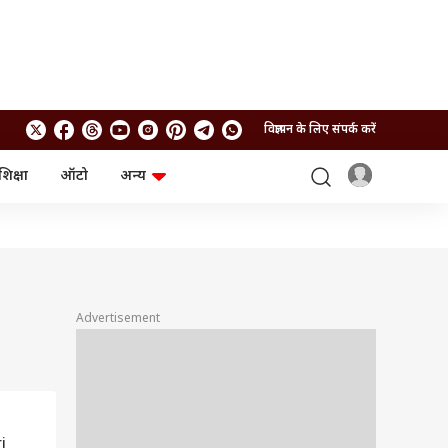
विज्ञापन के लिए संपर्क करें
शिक्षा
ऑटो
अन्य
बिजनेस
लाइफस्टाइल
पर्सनल फाइनेंस
स्वास्थ्य
स्टॉक मार्केट
ट्रैवल
म्यूचुअल फंड्स
फूड
क्रिप्टो
फैशन
आईपीओ
Health and Fitness
Advertisement
फोटो गैलरी
जनरल नॉलेज
वीडियो
i