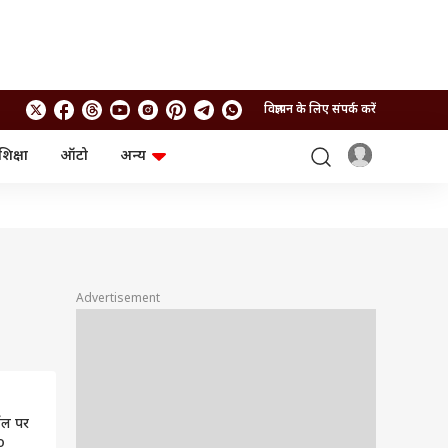
विज्ञापन के लिए संपर्क करें
शिक्षा
ऑटो
अन्य
बिजनेस
लाइफस्टाइल
पर्सनल फाइनेंस
स्वास्थ्य
स्टॉक मार्केट
ट्रैवल
म्यूचुअल फंड्स
फूड
क्रिप्टो
फैशन
आईपीओ
Health and Fitness
Advertisement
फोटो गैलरी
जनरल नॉलेज
वीडियो
नॉल पर
o