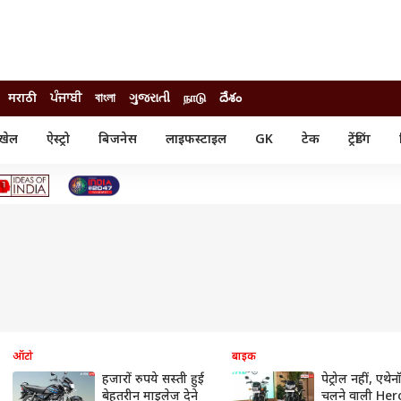
मराठी
ਪੰਜਾਬੀ
বাংলা
ગુજરાતી
நாடு
దేశం
खेल
ऐस्ट्रो
बिजनेस
लाइफस्टाइल
GK
टेक
ट्रेंडिंग
ंजन
ऑटो
खेल
ुड
कार
क्रिकेट
री सिनेमा
टेक्नोलॉजी
शिक्षा
ल सिनेमा
मोबाइल
रिजल्ट
्रिटीज
चैटजीपीटी
नौकरी
ी
गैजेट
वेब स्टोरीज
यूटिलिटी न्यूज़
कल्चर
फैक्ट चेक
ऑटो
बाइक
हजारों रुपये सस्ती हुई
पेट्रोल नहीं, एथे
बेहतरीन माइलेज देने
चलने वाली Her