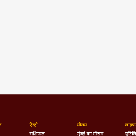
ज़
ऐस्ट्रो
मौसम
लाइफस
राशिफल
मुंबई का मौसम
यूटिलि