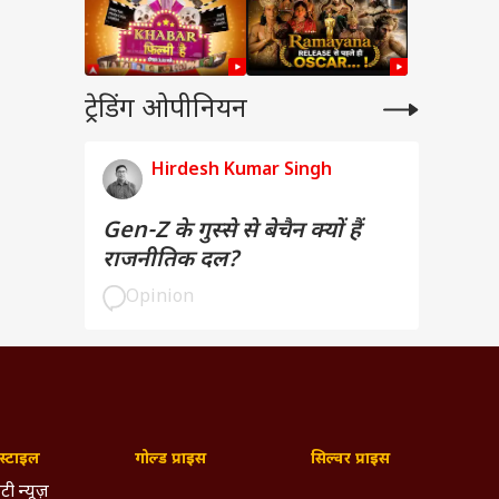
ट्रेडिंग ओपीनियन
Hirdesh Kumar Singh
Gen-Z के गुस्से से बेचैन क्यों हैं
राजनीतिक दल?
Opinion
्टाइल
गोल्ड प्राइस
सिल्वर प्राइस
टी न्यूज़