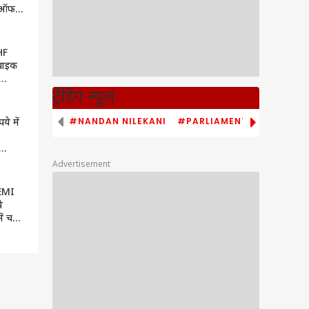
र ऑफर,
ल
HF
बाइक
रेगी
ट्रेंडिंग न्यूज
rp?
#NANDAN NILEKANI
#PARLIAMENT MONSOON S
ये में
जैसी
Advertisement
सारी
 EMI
े
में चल