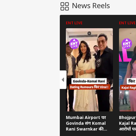
News Reels
ENT LIVE
ENT LIVE
पर्सनल
टॉप
हॅलो गेस्ट
इंडिय
एडवर्टाइज विथ अस
प्राइवेसी पॉलिसी
Mumbai Airport पर
Bhojpuri
Govinda संग Komal
Kajal R
कॉन्टैक्ट अस
Rani Swarnkar की
आरोपों प
सेंड फीडबैक
तस्वीरें वायरल, Dating
Nirahua