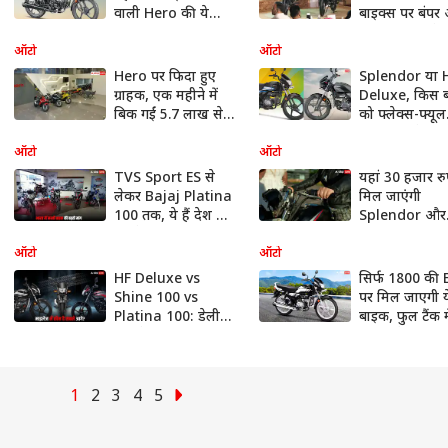
वाली Hero की ये
बाइक्स पर बंप
बाइक, जानिए अब
जानिए पूरी डिटे
कितनी है कीमत?
ऑटो
ऑटो
Hero पर फिदा हुए
Splendor या 
ग्राहक, एक महीने में
Deluxe, किस 
बिक गईं 5.7 लाख से
को फ्लेक्स-फ्यूल
ज्यादा यूनिट, इन
अवतार में पेश क
बाइक्स का रहा
Hero MotoCo
ऑटो
ऑटो
बोलबाला
TVS Sport ES से
यहां 30 हजार रुप
लेकर Bajaj Platina
मिल जाएंगी
100 तक, ये हैं देश की
Splendor और
सबसे सस्ती Bikes,
Honda Shine 
कीमत बस इतनी
बाइक्स, जानिए 
ऑटो
ऑटो
डिटेल
HF Deluxe vs
सिर्फ 1800 की
Shine 100 vs
पर मिल जाएगी य
Platina 100: डेली
बाइक, फुल टैंक 
यूज के लिए कौन सी
सकती है 700
बाइक है दमदार? यहां
किलोमीटर
जानें अंतर
1
2
3
4
5