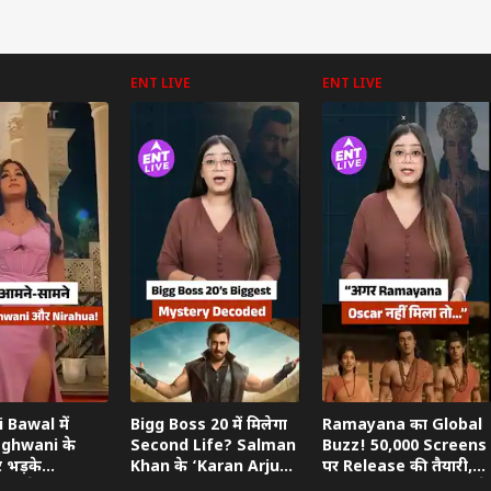
ENT LIVE
ENT LIVE
 कार्नर
 आर्टिकल्स
टॉप रील्स
ा
महाराष्ट्र
क्रिकेट
बॉली
 Bawal में
Bigg Boss 20 में मिलेगा
Ramayana का Global
aghwani के
Second Life? Salman
Buzz! 50,000 Screens
र भड़के
Khan के ‘Karan Arjun’
पर Release की तैयारी,
, बोले- ‘आप
Hint का खुला राज
Devendra Fadnavis ने