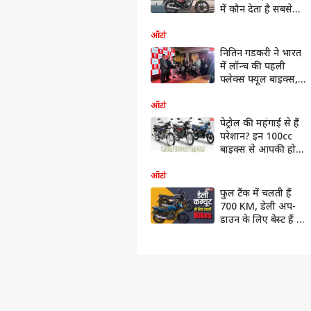
में कौन देता है सबसे
ज्यादा माइलेज, जानें
ऑटो
नितिन गडकरी ने भारत
में लॉन्च की पहली
फ्लेक्स फ्यूल बाइक्स,
जानिए कौन-से मॉडल हैं
शामिल?
ऑटो
पेट्रोल की महंगाई से हैं
परेशान? इन 100cc
बाइक्स से आपकी होगी
बड़ी बचत, यहां जानिए
कैसे
ऑटो
फुल टैंक में चलती हैं
700 KM, डेली अप-
डाउन के लिए बेस्ट हैं ये
100cc बाइक्स, जानें
कीमत