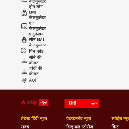
कैलकुलेटर
होम लोन
EMI
कैलकुलेटर
एज
कैलकुलेटर
एजुकेशन
लोन EMI
कैलकुलेटर
पिन कोड
सोने की
कीमत
चांदी की
कीमत
AQI
लेटेस्ट हिंदी न्यूज़
एंटरटेनमेंट न्यूज़
स्पोर्ट्स न्यू
राज्य
विजुअल स्टोरीज़
क्रिकेट