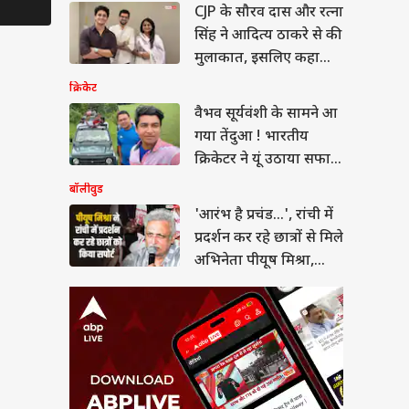
 है प्रचंड...', रांची में
CJP के सौरव दास और रत्ना
Bawaal में खुलासा
छोड़ गए शो
्शन कर रहे छात्रों से मिले
सिंह ने आदित्य ठाकरे से की
ेता पीयूष मिश्रा, गाया
मुलाकात, इसलिए कहा
Thank You!
क्रिकेट
वैभव सूर्यवंशी के सामने आ
गया तेंदुआ ! भारतीय
 जंग से बाहर नहीं
क्रिकेटर ने यूं उठाया सफारी
ा अमेरिका तो...,
ेट मीटिंग में ट्रंप के
का मजा
बॉलीवुड
ल ने चेताया
'आरंभ है प्रचंड...', रांची में
प्रदर्शन कर रहे छात्रों से मिले
अभिनेता पीयूष मिश्रा,
गाया गाना