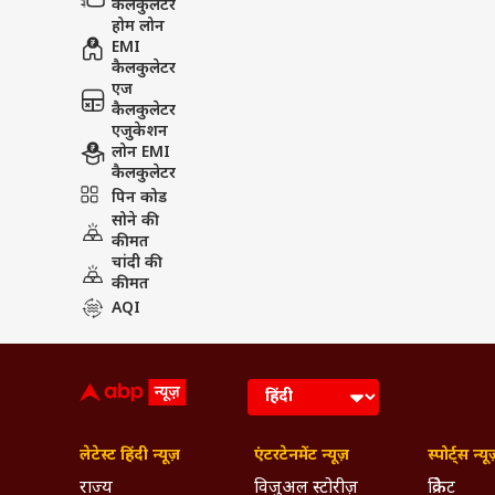
कैलकुलेटर
होम लोन
EMI
कैलकुलेटर
एज
कैलकुलेटर
एजुकेशन
लोन EMI
कैलकुलेटर
पिन कोड
सोने की
कीमत
चांदी की
कीमत
AQI
लेटेस्ट हिंदी न्यूज़
एंटरटेनमेंट न्यूज़
स्पोर्ट्स न्यू
राज्य
विजुअल स्टोरीज़
क्रिकेट