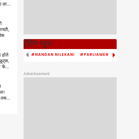
70 लाख
 की
घी
ावटी,
चेक
ट्रेंडिंग न्यूज
#NANDAN NILEKANI
#PARLIAMENT MONSOON S
 होते
फ्रूट्स,
 के
Advertisement
ी
ाल!
े तक
गी