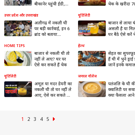
बीकानेर पहुंची ईडी,
चेक के खरीदा 
कारोबारी नेटवर्क पर
किलो घी, कमेटी
कसा शिकंजा
रिपोर्ट में खुलासा
उत्तर प्रदेश और उत्तराखंड
यूटिलिटी
अलीगढ़ में नकली घी
बाजार से लाया 
पर बड़ी कार्रवाई, इन 6
असली है या मिल
ब्रांड को बताया
घर बैठे ऐसे करें 
असुरक्षित; बिक्री पर
लगाई तत्काल रोक
HOME TIPS
हेल्थ
बाजार से नकली घी तो
सेहत का सुपरफूड
नहीं ले आए? घर पर
हैं घी में भुने ड्राई 
ऐसे कर सकते हैं चेक
जानें इनके कमाल
फायदे
यूटिलिटी
जनरल नॉलेज
अमूल या मदर डेयरी का
पतंजलि के घी क
नकली घी तो घर नहीं ले
क्वालिटी पर सव
आए, ऐसे कर सकते हैं
क्या फैसला आन
पता?
इसे बेच नहीं पाए
कंपनी?
1
2
3
4
5