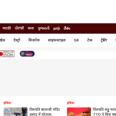
मराठी
ਪੰਜਾਬੀ
বাংলা
ગુજરાતી
நாடு
దేశం
खेल
ऐस्ट्रो
बिजनेस
लाइफस्टाइल
GK
टेक
ट्रेंडिंग
ंजन
ऑटो
खेल
ुड
कार
क्रिकेट
री सिनेमा
टेक्नोलॉजी
शिक्षा
ल सिनेमा
मोबाइल
रिजल्ट
्रिटीज
चैटजीपीटी
नौकरी
ी
गैजेट
वेब स्टोरीज
यूटिलिटी न्यूज़
कल्चर
फैक्ट चेक
इंडिया
इंडिया
तिरुपति बालाजी मंदिर
तिरुपति लड्डू मा
प्रसाद में घोटाला,
TTD ने बिना क्