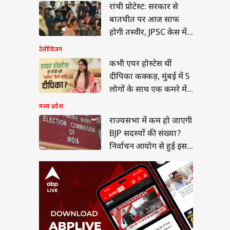
यसभा में कम हो जाएगी
रांची प्रोटेस्ट: सरकार से
सदस्यों की संख्या?
बातचीत पर आज साफ
वाचन आयोग से हुई इस
सद की शिकायत
होगी तस्वीर, JPSC केस में
5 और अरेस्ट
टेलीविजन
कभी एयर होस्टेस थीं
दीपिका कक्कड़, मुंबई में 5
किलो वजन घटाकर
लोगों के साथ एक कमरे में
े सलमान, 60 प्लस
जरूर जानें यह हेल्थ
रहती थीं 'सिमर'
मध्य प्रदेश
ेट!
राज्यसभा में कम हो जाएगी
BJP सदस्यों की संख्या?
निर्वाचन आयोग से हुई इस
सांसद की शिकायत