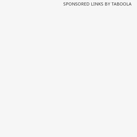
SPONSORED LINKS BY TABOOLA
पर्सनल
टॉप
हॅलो गेस्ट
विश्व
एडवर्टाइज विथ अस
प्राइवेसी पॉलिसी
कॉन्टैक्ट अस
सेंड फीडबैक