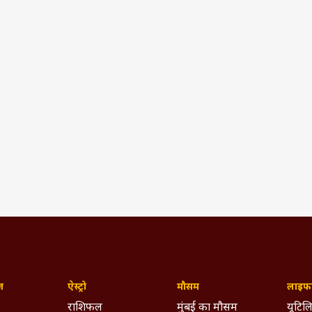
ज़
ऐस्ट्रो
मौसम
लाइफस
राशिफल
मुंबई का मौसम
यूटिलि