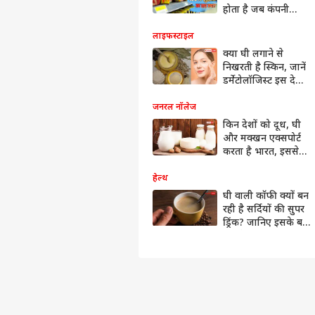
होता है जब कंपनी
'100% शुद्ध' बोल देती
है?
लाइफस्टाइल
क्या घी लगाने से
निखरती है स्किन, जानें
डर्मेटोलॉजिस्ट इस देसी
नुस्खे को क्यों मानते हैं
बेस्ट?
जनरल नॉलेज
किन देशों को दूध, घी
और मक्खन एक्सपोर्ट
करता है भारत, इससे
कितनी होती है कमाई?
हेल्थ
घी वाली कॉफी क्यों बन
रही है सर्दियों की सुपर
ड्रिंक? जानिए इसके बड़े
फायदे