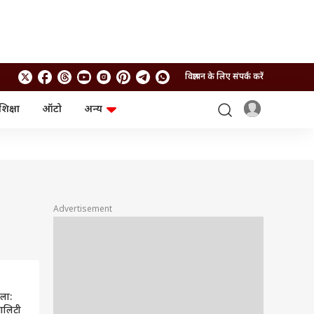
विज्ञापन के लिए संपर्क करें
शिक्षा
ऑटो
अन्य
बिजनेस
लाइफस्टाइल
पर्सनल फाइनेंस
स्वास्थ्य
स्टॉक मार्केट
ट्रैवल
म्यूचुअल फंड्स
फूड
क्रिप्टो
फैशन
आईपीओ
Health and Fitness
Advertisement
फोटो गैलरी
जनरल नॉलेज
वीडियो
मला:
वालिटी