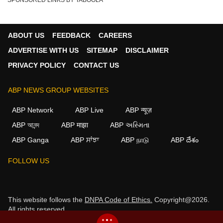
ABOUT US
FEEDBACK
CAREERS
ADVERTISE WITH US
SITEMAP
DISCLAIMER
PRIVACY POLICY
CONTACT US
ABP NEWS GROUP WEBSITES
ABP Network
ABP Live
ABP न्यूज़
ABP আনন্দ
ABP माझा
ABP અસ્મિતા
ABP Ganga
ABP ਸਾਂਝਾ
ABP நாடு
ABP దేశం
FOLLOW US
This website follows the
DNPA Code of Ethics.
Copyright@2026.
All rights reserved.