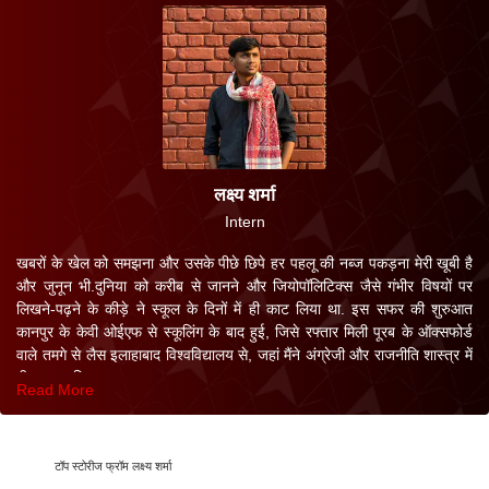
लक्ष्य शर्मा
Intern
​खबरों के खेल को समझना और उसके पीछे छिपे हर पहलू की नब्ज पकड़ना मेरी खूबी है
और जुनून भी.दुनिया को करीब से जानने और जियोपॉलिटिक्स जैसे गंभीर विषयों पर
लिखने-पढ़ने के कीड़े ने स्कूल के दिनों में ही काट लिया था. इस सफर की शुरुआत
कानपुर के केवी ओईएफ से स्कूलिंग के बाद हुई, जिसे रफ्तार मिली पूरब के ऑक्सफोर्ड
वाले तमगे से लैस इलाहाबाद विश्वविद्यालय से, जहां मैंने अंग्रेजी और राजनीति शास्त्र में
बीए (BA) किया.
Read More
पॉलिटिक्स और दुनियादारी के इसी कौतूहल को शब्दों का मंच देने के लिए मैंने पत्रकारिता
का रुख किया और साल 2025 में देश के प्रतिष्ठित मीडिया संस्थान आईआईएमसी में
दाखिला लिया.आईआईएमसी के उन लाल गलियारों से पत्रकारिता के ककहरे और
टॉप स्टोरीज फ्रॉम लक्ष्य शर्मा
बारीकियों को बखूबी सीखने के बाद मैं फिलहाल एबीपी नेटवर्क के साथ बतौर प्रशिक्षु