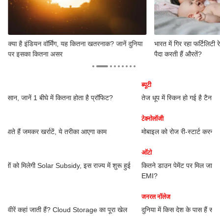
क्या है इंडियन वॉर्मिंग, यह कितना खतरनाक? जानें दुनिया
भारत में गिर रहा फर्टिलिटी 
पर इसका कितना असर
पैदा करती हैं औरतें?
ब्यूटी
जन
तेज धूप में स्किन हो गई है टैन? घर पर बना ये फेस पैक करेगा हीलिंग में मदद
कान
मा
टेक्नोलॉजी
मोबाइल को रोज री-स्टार्ट करना चाहिए या नहीं? जान लीजिए जवाब
ऑटो
कितने डाउन पेमेंट पर मिल जाएगी Tata Tiago EV, जानें हर महीने कितनी पड़ेगी
EMI?
जनरल नॉलेज
दुनिया में किस देश के पास हैं सबसे ज्यादा हीरे, जानें वह कितना अमीर?