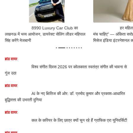
8990 Luxury Car Club का
हर महिला
लखनऊ में भव्य आयोजन, डायरेक्ट सेलिंग लीडर महिपाल
मंच चाहिए" — अंकिता सरोह
सिंह करेंगे मेजबानी
मिसेज इंडिया इंटरनेशनल क
ब्रांड वायर
ब्रा
विश्व संगीत दिवस 2026 पर कोलकाता स्वतंत्र संगीत की भावना से
गूंज उठा
की
ब्रांड वायर
ब्रा
AI के नए क्षितिज की ओर: डॉ. प्रमोद कुमार और प्रकाश-आधारित
बुद्धिमत्ता की उभरती दुनिया
मॉ
ब्रांड वायर
इंफ़
कल के करियर के लिए छात्र क्यों चुन रहे हैं ग्राफिक एरा यूनिवर्सिटी
हर
पद्
ब्रांड वायर