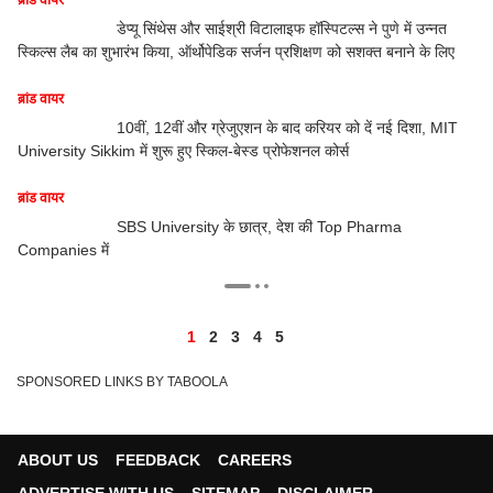
इंफ़
डेप्यू सिंथेस और साईश्री विटालाइफ हॉस्पिटल्स ने पुणे में उन्नत
स्किल्स लैब का शुभारंभ किया, ऑर्थोपेडिक सर्जन प्रशिक्षण को सशक्त बनाने के लिए
हरि
ब्रांड वायर
ब्रा
10वीं, 12वीं और ग्रेजुएशन के बाद करियर को दें नई दिशा, MIT
University Sikkim में शुरू हुए स्किल-बेस्ड प्रोफेशनल कोर्स
ब्रा
ब्रांड वायर
क्य
SBS University के छात्र, देश की Top Pharma
Companies में
1
2
3
4
5
SPONSORED LINKS BY TABOOLA
ABOUT US
FEEDBACK
CAREERS
ADVERTISE WITH US
SITEMAP
DISCLAIMER