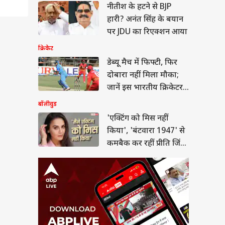
टिंग को मिस नहीं
नीतीश के हटने से BJP
', 'बंटवारा 1947' से
हारी? अनंत सिंह के बयान
क कर रहीं प्रीति जिंटा,
कल्चर
पर 'टॉर्चर' को लेकर
पर JDU का रिएक्शन आया
ये
क्रिकेट
डेब्यू मैच में फिफ्टी, फिर
दोबारा नहीं मिला मौका;
प्रदेश-राजस्थान के
जानें इस भारतीय क्रिकेटर
न ध्यान दें, इन फसलों
सबसे ज्यादा मुनाफा
की कहानी
बॉलीवुड
'एक्टिंग को मिस नहीं
किया', 'बंटवारा 1947' से
कमबैक कर रहीं प्रीति जिंटा,
सेट पर 'टॉर्चर' को लेकर
कहा ये