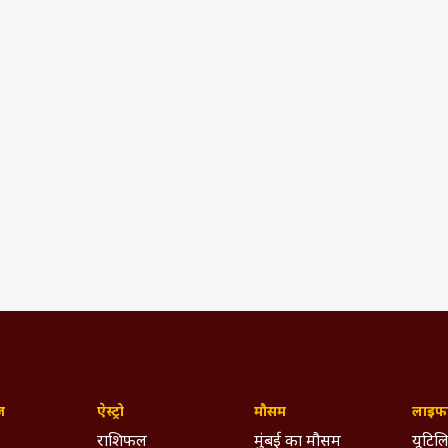
ज़
ऐस्ट्रो
मौसम
लाइफस
राशिफल
मुंबई का मौसम
यूटिलि