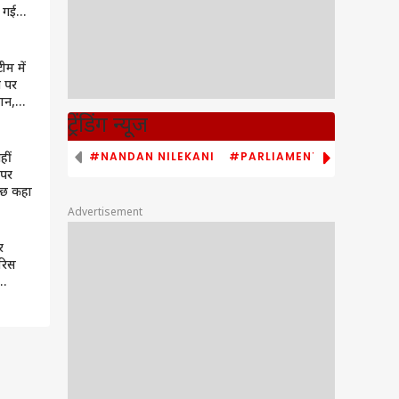
 गई
म में
े पर
ान,
ट्रेंडिंग न्यूज
#NANDAN NILEKANI
#PARLIAMENT MONSOON S
हीं
 पर
कुछ कहा
Advertisement
र
रिस
सी