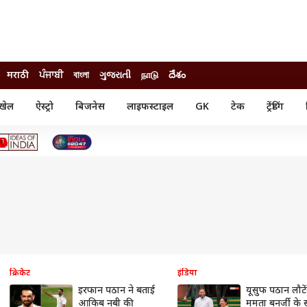
मराठी
ਪੰਜਾਬੀ
বাংলা
ગુજરાતી
நாடு
దేశం
खेल
ऐस्ट्रो
बिजनेस
लाइफस्टाइल
GK
टेक
ट्रेंडिंग
ंजन
ऑटो
खेल
ुड
कार
क्रिकेट
री सिनेमा
टेक्नोलॉजी
शिक्षा
ल सिनेमा
मोबाइल
रिजल्ट
्रिटीज
चैटजीपीटी
नौकरी
ी
गैजेट
वेब स्टोरीज
यूटिलिटी न्यूज़
कल्चर
फैक्ट चेक
क्रिकेट
इंडिया
इरफान पठान ने बताई
यूसुफ पठान लौटें
आकिब नबी की
ममता बनर्जी के