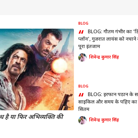
BLOG
“
BLOG: गौतम गंभीर का ‘डि
प्लॉन’, गुजरात लायंस को नचाने 
पूरा इंतजाम
शिवेन्द्र कुमार सिंह
 कार्नर
BLOG
 आर्टिकल्स
टॉप रील्स
“
BLOG: इरफान पठान के स
ा
बिहार
क्रिकेट
बॉली
साइकिल और समय के पहिए का
सितम
ोध है या फिर अभिव्यक्ति की
शिवेन्द्र कुमार सिंह