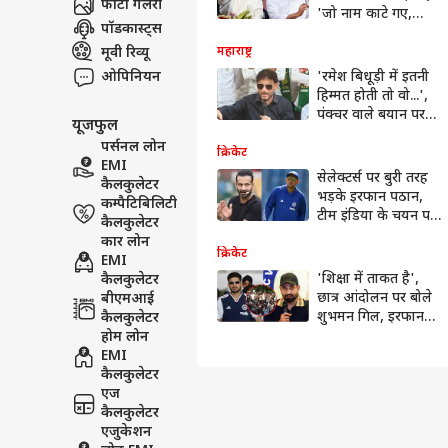
फोटो गैलरी
'जो नाम काटे गए,
पॉडकास्ट्स
उन्हें...'
मूवी रिव्यू
महाराष्ट्र
ओपिनियन
'रमेश बिधूड़ी में इतनी
हिम्मत होती तो वो...',
पंक्चर वाले बयान पर
यूजफुल
भड़के वारिस पठान
पर्सनल लोन
क्रिकेट
EMI
सेलेक्टर्स पर बुरी तरह
कैलकुलेटर
भड़के इरफान पठान,
कम्पैटिबिलिटी
टीम इंडिया के चयन पर
कैलकुलेटर
उठाए सवाल
कार लोन
क्रिकेट
EMI
'शिक्षा में ताकत है',
कैलकुलेटर
छात्र आंदोलन पर बोले
बीएमआई
शुभमन गिल, इरफान
कैलकुलेटर
पठान ने कहा- कोई भी
होम लोन
पेपर लीक...
EMI
कैलकुलेटर
एज
कैलकुलेटर
एजुकेशन