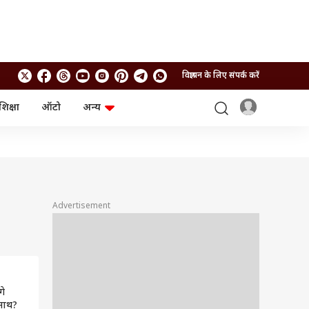
विज्ञापन के लिए संपर्क करें
शिक्षा
ऑटो
अन्य
बिजनेस
लाइफस्टाइल
पर्सनल फाइनेंस
स्वास्थ्य
स्टॉक मार्केट
ट्रैवल
म्यूचुअल फंड्स
फूड
क्रिप्टो
फैशन
आईपीओ
Health and Fitness
Advertisement
फोटो गैलरी
जनरल नॉलेज
वीडियो
गे
 साथ?