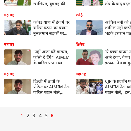
खासियत, बुमराह की
लंच के बाद बदल
जगह मिला है मौका
कहानी
महाराष्ट्र
स्पोर्ट्स
कांवड़ यात्रा में हंगामे पर
आकिब नबी को टी
वारिस पठान का बयान-
शामिल नहीं करन
मुसलमान सड़कों पर...
भड़के इरफान पठ
दिया ये बयान
महाराष्ट्र
क्रिकेट
'नहीं आता वंदे मातरम,
‘ये बच्चा वापस न
फांसी दे देंगे?' AIMIM
आने देगा’, वैभव
के वारिस पठान का
इरफान ने क्या 
सवाल
महाराष्ट्र
महाराष्ट्र
दिल्ली में छात्रों के
CJP के प्रदर्शन प
प्रोटेस्ट पर AIMIM नेता
AIMIM नेता वा
वारिस पठान बोले,
पठान बोले, 'इस
'आतंकवादी और
आंदोलन को कि
नौटंकीबाज...'
पॉलिटिकल...'
1
2
3
4
5