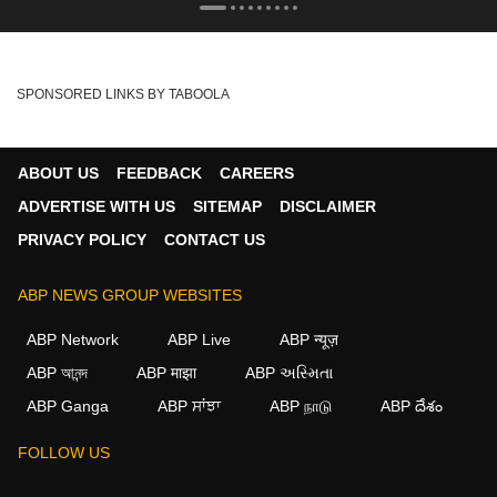
SPONSORED LINKS BY TABOOLA
ABOUT US
FEEDBACK
CAREERS
ADVERTISE WITH US
SITEMAP
DISCLAIMER
PRIVACY POLICY
CONTACT US
ABP NEWS GROUP WEBSITES
ABP Network
ABP Live
ABP न्यूज़
ABP আনন্দ
ABP माझा
ABP અસ્મિતા
ABP Ganga
ABP ਸਾਂਝਾ
ABP நாடு
ABP దేశం
×
FOLLOW US
We use cookies to improve your experience, analyze
traffic, and personalize content. By clicking "Allow", you