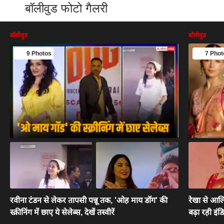
बॉलीवुड फोटो गैलरी
बॉलीवुड
बॉलीवुड
9 Photos
7 Phot
रवीना टंडन से लेकर तापसी पन्नू तक, 'ओह माय डॉग' की
रेखा से आलि
स्क्रीनिंग में छाए ये सेलेब्स, देखें तस्वीरें
बढ़ा रही इं