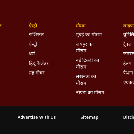
ज़
ऐस्ट्रो
मौसम
लाइफस
राशिफल
मुंबई का मौसम
यूटिलि
ऐस्ट्रो
जयपुर का
ट्रैवल
मौसम
धर्म
जनरल
नई दिल्ली का
हिंदू कैलेंडर
हेल्थ
मौसम
ग्रह गोचर
फैशन
लखनऊ का
ऐग्रक
मौसम
नोएडा का मौसम
Advertise With Us
Sitemap
Disc