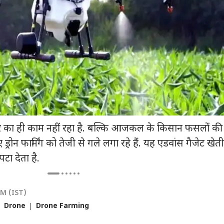
क्टर का ही काम नहीं रहा है. बल्कि आजकल के किसान फसलों की
 कार्नर
ड्रोन फार्मिंग को तेजी से गले लगा रहे हैं. यह एडवांस गैजेट खेती
पटा देता है.
 आर्टिकल्स
टॉप रील्स
PM (IST)
ा
इंडिया
उत्तर प्रदेश और उत्तराखंड
फ़ुट
Drone
Drone Farming