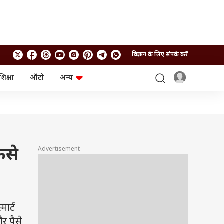
विज्ञापन के लिए संपर्क करें
शिक्षा
ऑटो
अन्य
बिजनेस
लाइफस्टाइल
पर्सनल फाइनेंस
स्वास्थ्य
स्टॉक मार्केट
ट्रैवल
म्यूचुअल फंड्स
फूड
क्रिप्टो
फैशन
आईपीओ
Health and Fitness
ैसे
Advertisement
फोटो गैलरी
जनरल नॉलेज
वीडियो
ार्ट
र पैसे