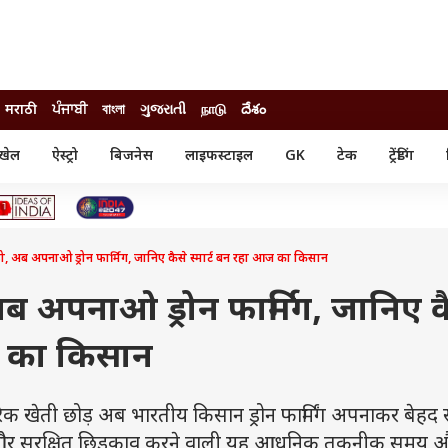
मराठी
ਪੰਜਾਬੀ
বাংলা
ગુજરાતી
நாடு
దేశం
खेल
ऐस्ट्रो
बिजनेस
लाइफस्टाइल
GK
टेक
ट्रेंडिंग
ंजन
ऑटो
खेल
ुड
कार
क्रिकेट
री सिनेमा
टेक्नोलॉजी
शिक्षा
ल सिनेमा
छोड़ो, अब अपनाओ ड्रोन फार्मिग, जानिए कैसे स्मार्ट बन रहा आज का किसान
मोबाइल
रिजल्ट
्रिटीज
चैटजीपीटी
नौकरी
ी
, अब अपनाओ ड्रोन फार्मिग, जानिए क
गैजेट
वेब स्टोरीज
ज का किसान
यूटिलिटी न्यूज़
कल्चर
फैक्ट चेक
ेती छोड़ अब भारतीय किसान ड्रोन फार्मिंग अपनाकर बेहद स्म
 और सुरक्षित छिड़काव करने वाली यह आधुनिक तकनीक समय औ