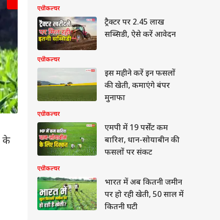
एग्रीकल्चर
ट्रैक्टर पर 2.45 लाख
सब्सिडी, ऐसे करें आवेदन
एग्रीकल्चर
इस महीने करें इन फसलों
की खेती, कमाएंगे बंपर
मुनाफा
एग्रीकल्चर
खेतों में कीटनाशकों और लिक्विड खादों का छिड़काव क
एमपी में 19 पर्सेंट कम
 के
भरा काम रहा है. पुराने तरीकों से छिड़काव करने में जहां
बारिश, धान-सोयाबीन की
फसलों पर संकट
अब ड्रोन की मदद से महज कुछ ही घंटों के भीतर पूरे खेत म
एग्रीकल्चर
भारत में अब कितनी जमीन
बॉल
पर हो रही खेती, 50 साल में
कितनी घटी