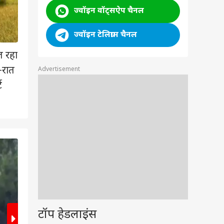
ज्वॉइन वॉट्सऐप चैनल
ज्वॉइन टेलिग्राम चैनल
ल रहा
-रात
Advertisement
ट
2
/6
टॉप हेडलाइंस