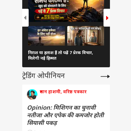
निराश या हताश हैं तो पढ़ें 7 प्रेरक विचार,
रक्षाबंधन से
मिलेगी नई हिम्मत
राशियों पर म
ट्रेडिंग ओपीनियन
रुमान हाशमी, वरिष्ठ पत्रकार
Opinion: मिशिगन का चुनावी
नतीजा और एपेक की कमजोर होती
सियासी पकड़