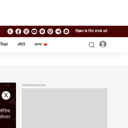
विज्ञापन के लिए संपर्क करें
शिक्षा
ऑटो
अन्य
बिजनेस
लाइफस्टाइल
पर्सनल फाइनेंस
स्वास्थ्य
स्टॉक मार्केट
ट्रैवल
म्यूचुअल फंड्स
फूड
क्रिप्टो
फैशन
आईपीओ
Health and Fitness
Advertisement
फोटो गैलरी
जनरल नॉलेज
 मीडिया
वीडियो
 जोरदार