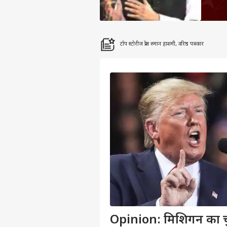
टॉप स्टोरीज फ्रॉम रुमान हाशमी, वरिष्ठ पत्रकार
Opinion: मिशिगन का च