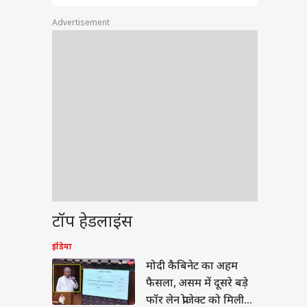
Advertisement
वुड
टॉप हेडलाइंस
माल' एक्ट्रेस के ऊपर
 करोड़ का लोन, चुकाने
िए करनी पड़ी सी ग्रेड
 प्रदेश और उत्तराखंड
इंडिया
ें
मोदी कैबिनेट का अहम
फैसला, असम में दूसरे बड़े
फॉर लेन प्रोजेक्ट को मिली