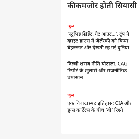
की कमजोर होती सियासी
श्व
न्यूज़
रान-जंग के बाद बदलती दुनिया:
'स्टुपिड प्रसिडेंट, गेट आउट...', ट्रंप ने
ोर्मुज से उठी आग ने ग्लोबल सियासत
व्हाइट हाउस में जेलेंस्की को किया
ा नक्शा बदल दिया
बेइज्जत और देखती रह गई दुनिया
दिल्ली शराब नीति घोटाला: CAG
ुणाल कामरा, किसान और न्यूज़
रिपोर्ट के खुलासे और राजनीतिक
ैनल: देश का मसला क्या है ?
घमासान
यूज़
न्यूज़
pinion: वेश्यावृत्ति, सत्ता और
एक विवादास्पद इतिहास: CIA और
्लैकमेलिंग : एपस्टीन लिस्ट से लेकर
ड्रग्स कार्टेल्स के बीच 'वो' रिश्ते
आज तक का खेल