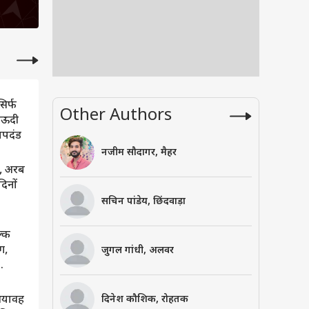
सिर्फ
Other Authors
 सऊदी
ापदंड
नजीम सौदागर, मैहर
ं, अरब
िनों
सचिन पांडेय, छिंदवाड़ा
ल्क
ग,
जुगल गांधी, अलवर
दिनेश कौशिक, रोहतक
भयावह