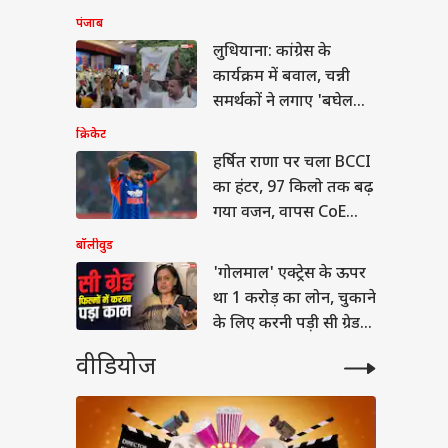
मंजूरी
पंजाब
क अहमद के बेटे आबान
द की मौत, डिवाइडर से
लुधियाना: कांग्रेस के
ाई कार
कार्यक्रम में बवाल, चन्नी
समर्थकों ने लगाए 'बघेल
Go Back' के नारे
क्रिकेट
हर्षित राणा पर चला BCCI
का हंटर, 97 किलो तक बढ़
गया वजन, वापस CoE
भेजा
बॉलीवुड
'गोलमाल' एक्ट्रेस के ऊपर
था 1 करोड़ का लोन, चुकाने
के लिए करनी पड़ी सी ग्रेड
फिल्में
वीडियोज