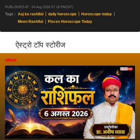
PUBLISHED AT : 04 Aug 2026 07:18 PM(IST)
Tags :
Aaj ka rashifal
daily horoscope
Horoscope today
Meen Rashifal
Pisces Horoscope Today
ऐस्ट्रो टॉप स्टोरीज
राशिफल