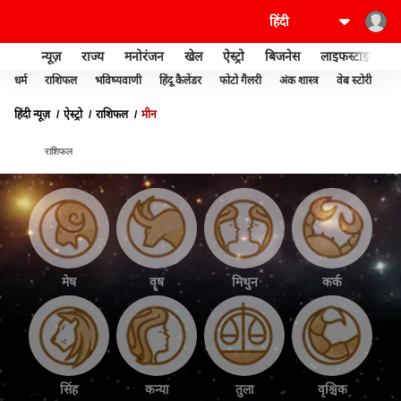
न्यूज़
राज्य
मनोरंजन
खेल
ऐस्ट्रो
बिजनेस
लाइफस्टाइल
धर्म
राशिफल
भविष्यवाणी
हिंदू कैलेंडर
फोटो गैलरी
अंक शास्त्र
वेब स्टोरी
वास
हिंदी न्यूज़
ऐस्ट्रो
राशिफल
मीन
राशिफल
मेष
वॄष
मिथुन
कर्क
सिंह
कन्या
तुला
वृश्चिक