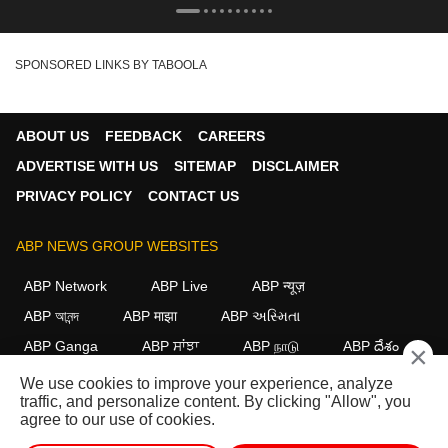
SPONSORED LINKS BY TABOOLA
ABOUT US
FEEDBACK
CAREERS
ADVERTISE WITH US
SITEMAP
DISCLAIMER
PRIVACY POLICY
CONTACT US
ABP NEWS GROUP WEBSITES
ABP Network
ABP Live
ABP न्यूज़
ABP আনন্দ
ABP माझा
ABP અસ્મિતા
ABP Ganga
ABP ਸਾਂਝਾ
ABP நாடு
ABP దేశం
×
We use cookies to improve your experience, analyze
FOLLOW US
traffic, and personalize content. By clicking "Allow", you
agree to our use of cookies.