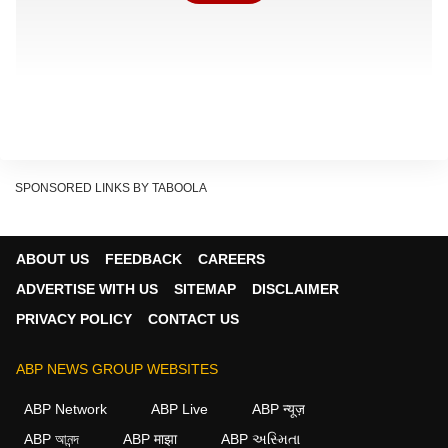
SPONSORED LINKS BY TABOOLA
ABOUT US
FEEDBACK
CAREERS
ADVERTISE WITH US
SITEMAP
DISCLAIMER
PRIVACY POLICY
CONTACT US
सरकार का कहना है कि दिल्ली में बढ़ते प्रदूषण को कम करने के
लिए यह कदम जरूरी है. दिल्ली में सबसे ज्यादा संख्या टू-व्हीलर्स की
ABP NEWS GROUP WEBSITES
है और यही वजह है कि सरकार अब इस सेगमेंट को तेजी से
ABP Network
ABP Live
ABP न्यूज़
इलेक्ट्रिक बनाना चाहती है. आंकड़ों के अनुसार, दिल्ली में कुल
ABP আনন্দ
ABP माझा
ABP અસ્મિતા
गाड़ियों में करीब 67 प्रतिशत हिस्सेदारी दोपहिया वाहनों की है.