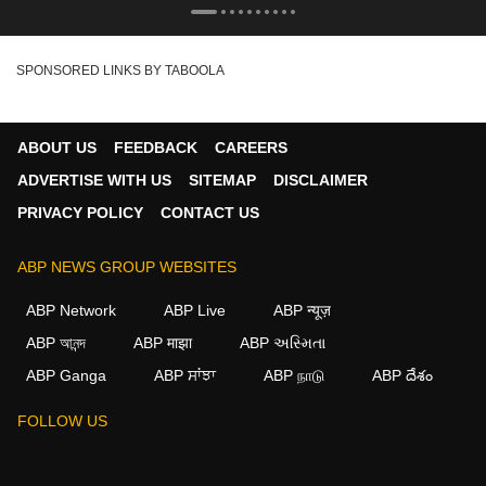
SPONSORED LINKS BY TABOOLA
ABOUT US
FEEDBACK
CAREERS
ADVERTISE WITH US
SITEMAP
DISCLAIMER
PRIVACY POLICY
CONTACT US
ABP NEWS GROUP WEBSITES
ABP Network
ABP Live
ABP न्यूज़
ABP আনন্দ
ABP माझा
ABP અસ્મિતા
ABP Ganga
ABP ਸਾਂਝਾ
ABP நாடு
ABP దేశం
FOLLOW US