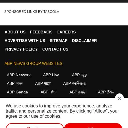
SPONSORED LINKS BY TABOOLA
ABOUT US
FEEDBACK
CAREERS
ADVERTISE WITH US
SITEMAP
DISCLAIMER
PRIVACY POLICY
CONTACT US
ABP NEWS GROUP WEBSITES
ABP Network
ABP Live
ABP न्यूज़
ABP আনন্দ
ABP माझा
ABP અસ્મિતા
ABP Ganga
ABP ਸਾਂਝਾ
ABP நாடு
ABP దేశం
×
FOLLOW US
We use cookies to improve your experience, analyze
traffic, and personalize content. By clicking "Allow", you
agree to our use of cookies.
This website follows the
DNPA Code of Ethics.
Copyright@2026.