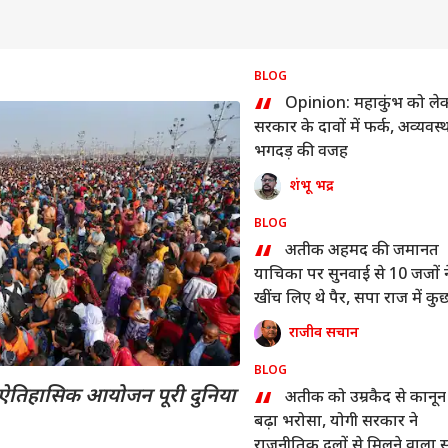
BLOG
“
Opinion: महाकुंभ को ले
सरकार के दावों में फर्क, अव्यवस्
भगदड़ की वजह
शंभू भद्र
BLOG
 कार्नर
“
अतीक अहमद की जमानत
याचिका पर सुनवाई से 10 जजों न
 आर्टिकल्स
टॉप रील्स
खींच लिए थे पैर, सपा राज में क
था खौफ
राजीव सचान
ा
उत्तर प्रदेश और उत्तराखंड
इंडिया
क्रिक
BLOG
“
तिहासिक आयोजन पूरी दुनिया
अतीक को उम्रकैद से कानून
बढ़ा भरोसा, योगी सरकार ने
राजनीतिक दलों से मिलने वाला स