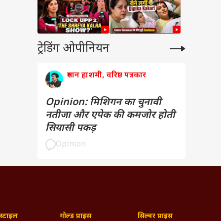
ट्रेडिंग ओपीनियन
रुमान हाशमी, वरिष्ठ पत्रकार
Opinion: मिशिगन का चुनावी
नतीजा और एपेक की कमजोर होती
सियासी पकड़
Opinion
्टाइल
गोल्ड प्राइस
सिल्वर प्राइस