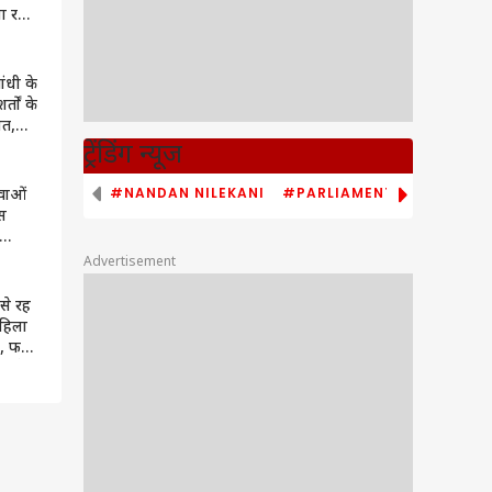
ा रहा
ांधी के
्तों के
जत,
सिल
ट्रेंडिंग न्यूज
#NANDAN NILEKANI
#PARLIAMENT MONSOON S
ुवाओं
स
हुल
Advertisement
 से रह
महिला
 फर्जी
 मिले