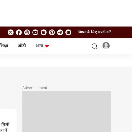
विज्ञापन के लिए संपर्क करें
शिक्षा
ऑटो
अन्य
बिजनेस
लाइफस्टाइल
पर्सनल फाइनेंस
स्वास्थ्य
स्टॉक मार्केट
ट्रैवल
म्यूचुअल फंड्स
फूड
क्रिप्टो
फैशन
आईपीओ
Health and Fitness
Advertisement
फोटो गैलरी
जनरल नॉलेज
वीडियो
 मिलीं
ताबें!