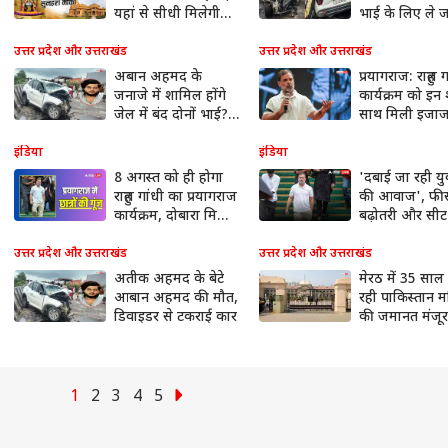
यहां से सीधी मिलेगी
भाई के लिए ले ज
ट्रेन, जानें शेड्यूल
था जेल
उत्तर प्रदेश और उत्तराखंड
उत्तर प्रदेश और उत्तराखंड
अबान अहमद के
प्रयागराज: राहुल ग
जनाजे में शामिल होंगे
कार्यक्रम को इन शर
जेल में बंद दोनों भाई?
साथ मिली इजा
मांगी पैरोल
पहले हुआ था कैं
इंडिया
इंडिया
8 अगस्त को ही होगा
'दबाई जा रही य
राहुल गांधी का प्रयागराज
की आवाज', फी
कार्यक्रम, दोबारा मिली
बढ़ोतरी और सीट
परमिशन
कटौती पर गरजे रा
गांधी
उत्तर प्रदेश और उत्तराखंड
उत्तर प्रदेश और उत्तराखंड
अतीक अहमद के बेटे
मेरठ में 35 साल
आबान अहमद की मौत,
रही पाकिस्तान 
डिवाइडर से टकराई कार
की जमानत मंजूर,
दस्तावेज के नहीं
सबूत
1
2
3
4
5