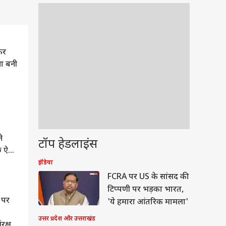
कर
था बनी
े
टॉप हेडलाइंस
ुछ ऐसा
इंडिया
ेट
FCRA पर US के सांसद की
टिप्पणी पर भड़का भारत,
 पर
'ये हमारा आंतरिक मामला'
उत्तर प्रदेश और उत्तराखंड
ंरक्षण