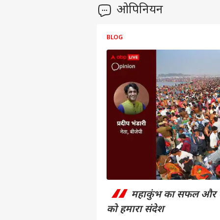
ओपिनियन
BLOG
पर्सनल
टॉप
हॅलो गेस्ट
इंडिय
एडवर्टाइज विथ अस
“
प्राइवेसी पॉलिसी
महाकुंभ का सफल और ऐ
कॉन्टैक्ट अस
को हमारा संदेश