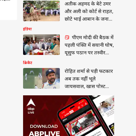
अतीक अहमद के बेटे उमर
त शर्मा से पड़ी फटकार
तक नहीं भूले
और अली को कोर्ट से राहत,
सवाल, खास पोस्ट शेयर
 प्रदेश और उत्तराखंड
छोटे भाई आबान के जनाजे
लिए मजे
में हो सकेंगे शामिल
इंडिया
पीएम मोदी की बैठक में
पहली पंक्ति में सयानी घोष,
न की कार से मिलीं
यूसुफ पठान पर तस्वीर
ेचर की ये किताबें! भाई
साफ
क्रिकेट
िए ले जा रहा था जेल
रोहित शर्मा से पड़ी फटकार
अब तक नहीं भूले
जायसवाल, खास पोस्ट
शेयर कर लिए मजे