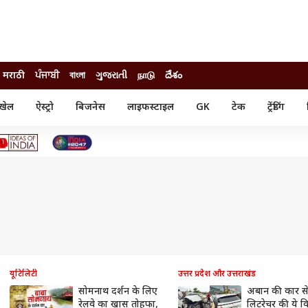
मराठी
ਪੰਜਾਬੀ
বাংলা
ગુજરાતી
நாடு
దేశం
खेल
ऐस्ट्रो
बिजनेस
लाइफस्टाइल
GK
टेक
ट्रेंडिंग
ंजन
ऑटो
खेल
ुड
कार
क्रिकेट
री सिनेमा
टेक्नोलॉजी
शिक्षा
ल सिनेमा
मोबाइल
रिजल्ट
्रिटीज
चैटजीपीटी
नौकरी
ी
गैजेट
वेब स्टोरीज
यूटिलिटी न्यूज़
कल्चर
फैक्ट चेक
यूटिलिटी
उत्तर प्रदेश और उत्तराखंड
सोमनाथ दर्शन के लिए
अबान की कार से
रेलवे का खास तोहफा,
लिटरेचर की ये कि