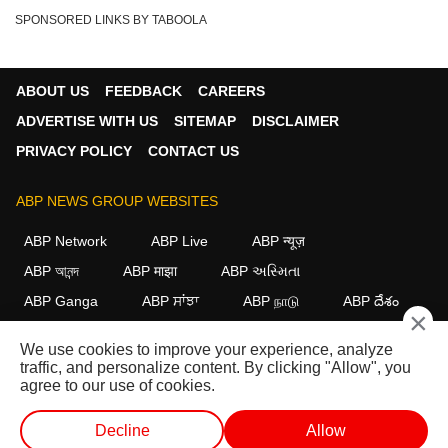
SPONSORED LINKS BY TABOOLA
ABOUT US
FEEDBACK
CAREERS
ADVERTISE WITH US
SITEMAP
DISCLAIMER
PRIVACY POLICY
CONTACT US
ABP NEWS GROUP WEBSITES
ABP Network
ABP Live
ABP न्यूज़
ABP আনন্দ
ABP माझा
ABP અસ્મિતા
ABP Ganga
ABP ਸਾਂਝਾ
ABP நாடு
ABP దేశం
×
FOLLOW US
We use cookies to improve your experience, analyze
traffic, and personalize content. By clicking "Allow", you
agree to our use of cookies.
This website follows the
DNPA Code of Ethics.
Copyright@2026.
Decline
Allow
All rights reserved.