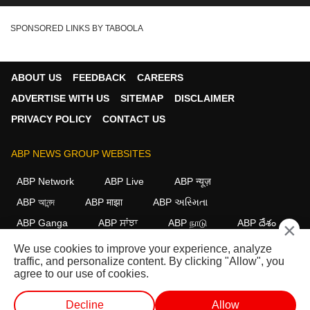
SPONSORED LINKS BY TABOOLA
ABOUT US
FEEDBACK
CAREERS
ADVERTISE WITH US
SITEMAP
DISCLAIMER
PRIVACY POLICY
CONTACT US
ABP NEWS GROUP WEBSITES
ABP Network
ABP Live
ABP न्यूज़
ABP আনন্দ
ABP माझा
ABP અસ્મિતા
ABP Ganga
ABP ਸਾਂਝਾ
ABP நாடு
ABP దేశం
×
We use cookies to improve your experience, analyze
FOLLOW US
traffic, and personalize content. By clicking "Allow", you
agree to our use of cookies.
Decline
Allow
This website follows the
DNPA Code of Ethics.
Copyright@2026.