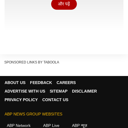
और पढ़ें
SPONSORED LINKS BY TABOOLA
ABOUT US
FEEDBACK
CAREERS
ADVERTISE WITH US
SITEMAP
DISCLAIMER
PRIVACY POLICY
CONTACT US
ABP NEWS GROUP WEBSITES
शिल्पा शिंदे के खुलासे पर हिना खान ने किया रिएक्ट
ABP Network
ABP Live
ABP न्यूज़
हिना खान ने शिल्पा शिंदे के इस खुलासे पर अपना रिएक्शन देते हुए