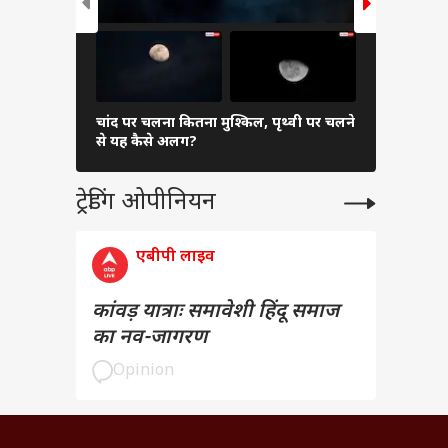
चांद पर चलना कितना मुश्किल, पृथ्वी पर चलने
गीजा के पिराम
से यह कैसे अलग?
कमरे, इनमें क
ट्रेडिंग ओपीनियन
एबीपी लाइव
कांवड़ यात्राः समावेशी हिंदू समाज
का नव-जागरण
Opinion