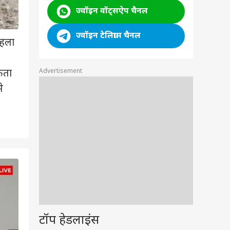
ज्वॉइन वॉट्सऐप चैनल
ज्वॉइन टेलिग्राम चैनल
पहला
Advertisement
ुकता
े
2
/6
टॉप हेडलाइंस