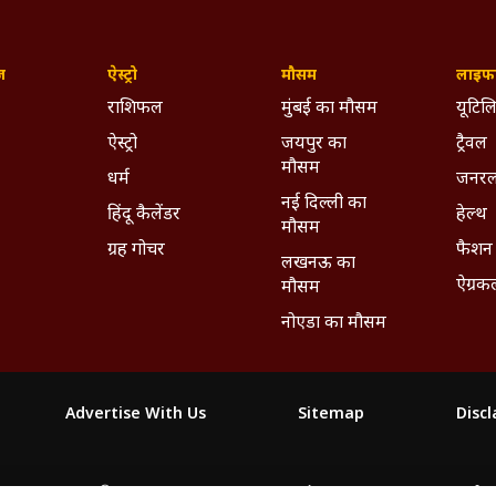
ज़
ऐस्ट्रो
मौसम
लाइफस
राशिफल
मुंबई का मौसम
यूटिलि
ऐस्ट्रो
जयपुर का
ट्रैवल
मौसम
धर्म
जनरल
नई दिल्ली का
हिंदू कैलेंडर
हेल्थ
मौसम
ग्रह गोचर
फैशन
लखनऊ का
ऐग्रक
मौसम
नोएडा का मौसम
Advertise With Us
Sitemap
Disc
माझा
ABP અસ્મિતા
ABP Ganga
ABP ਸਾਂਝਾ
ABP நாடு
ABP దేశ