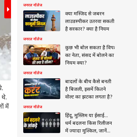
जनरल नॉलेज
क्या मस्जिद से जबरन
लाउडस्पीकर उतरवा सकती
है सरकार? क्या है नियम
जनरल नॉलेज
कुछ भी बोल सकता है विपक्ष
का नेता, संसद में बोलने का
नियम क्या?
जनरल नॉलेज
बादलों के बीच कैसे बनती
े.
इनके जिंदा रहने का एक बड़ा कारण इनके शरीर की बना
है बिजली, इसमें कितने
थे.
चपटा और लचीला होता है. जिस वजह से वे छोटी-छोटी द
वोल्ट का झटका लगता है?
 में
नीचे की खाली जगह में घुस सकते हैं. एस्टेरॉइड की ट
जनरल नॉलेज
मौसम जैसी बड़ी आपदाओं के दौरान छिपाने की ये जगहें उन्
हिंदू, मुस्लिम या ईसाई...
धर्म बदलना किस रिलीजन
जानलेवा खतरों से बचाती थी.
में ज्यादा मुश्किल, जानें