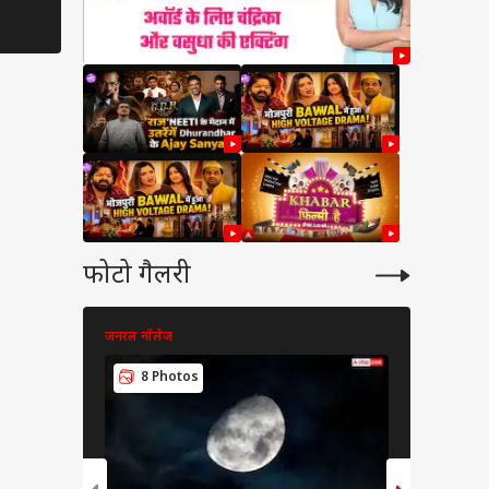
फोटो गैलरी
जनरल नॉलेज
जनरल नॉलेज
8 Photos
8 Pho