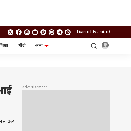
विज्ञापन के लिए संपर्क करें
शिक्षा
ऑटो
अन्य
बिजनेस
लाइफस्टाइल
पर्सनल फाइनेंस
स्वास्थ्य
स्टॉक मार्केट
ट्रैवल
म्यूचुअल फंड्स
फूड
क्रिप्टो
फैशन
आईपीओ
Health and Fitness
 आई
Advertisement
फोटो गैलरी
जनरल नॉलेज
वीडियो
ोलन कर