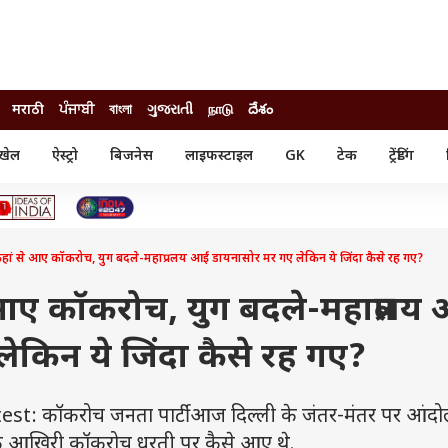
मराठी
ਪੰਜਾਬੀ
বাংলা
ગુજરાતી
நாடு
దేశం
खेल
ऐस्ट्रो
बिजनेस
लाइफस्टाइल
GK
टेक
ट्रेंडिंग
ंजन
ऑटो
खेल
ुड
कार
क्रिकेट
री सिनेमा
टेक्नोलॉजी
शिक्षा
ल सिनेमा
हां से आए कॉकरोच, युग बदले-महाप्रलय आई डायनासोर मर गए लेकिन ये जिंदा कैसे रह गए?
मोबाइल
रिजल्ट
्रिटीज
चैटजीपीटी
नौकरी
ी
 आए कॉकरोच, युग बदले-महाप्रलय
गैजेट
वेब स्टोरीज
ेकिन ये जिंदा कैसे रह गए?
यूटिलिटी न्यूज़
कल्चर
फैक्ट चेक
t: कॉकरोच जनता पार्टी आज दिल्ली के जंतर-मंतर पर आंद
 कि आखिरी कॉकरोच धरती पर कैसे आए थे.