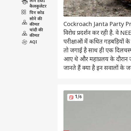
लोन EMI
कैलकुलेटर
पिन कोड
सोने की
Cockroach Janta Party Prot
कीमत
चांदी की
विरोध प्रदर्शन कर रही है. 
कीमत
परीक्षाओं में कथित गड़बड़ियों के 
AQI
तो जगाई है साथ ही एक दिलचस्
आए थे और महाप्रलय के दौरान
जानते हैं क्या है इन सवालों के 
1
/6