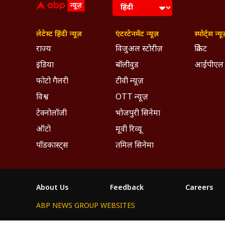
लेटेस्ट हिंदी न्यूज़
एंटरटेनमेंट न्यूज़
स्पोर्ट्स न्यू
राज्य
विजुअल स्टोरीज़
क्रिकेट
इंडिया
बॉलीवुड
आईपीएल
फोटो गैलरी
टीवी न्यूज़
विश्व
OTT न्यूज़
टेक्नोलॉजी
भोजपुरी सिनेमा
ऑटो
मूवी रिव्यू
पॉडकास्ट्स
तमिल सिनेमा
About Us
Feedback
Careers
ABP NEWS GROUP WEBSITES
ABP Network
ABP Live
ABP न्यूज़
ABP আনন্দ
ABP 