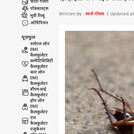
फोटो गैलरी
पॉडकास्ट्स
Written By :
स्पर्श गोयल
| Updated at 
मूवी रिव्यू
ओपिनियन
यूजफुल
पर्सनल लोन
EMI
कैलकुलेटर
कम्पैटिबिलिटी
कैलकुलेटर
कार लोन
EMI
कैलकुलेटर
बीएमआई
कैलकुलेटर
होम लोन
EMI
कैलकुलेटर
एज
कैलकुलेटर
एजुकेशन