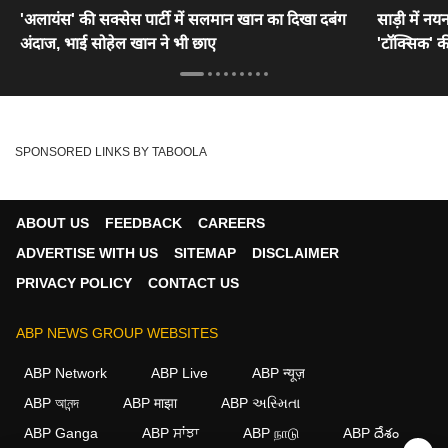
'अलायंस' की सक्सेस पार्टी में सलमान खान का दिखा दबंग
साड़ी में नयन
अंदाज, भाई सोहेल खान ने भी छाए
'टॉक्सिक' की
SPONSORED LINKS BY TABOOLA
ABOUT US
FEEDBACK
CAREERS
ADVERTISE WITH US
SITEMAP
DISCLAIMER
PRIVACY POLICY
CONTACT US
ABP NEWS GROUP WEBSITES
ABP Network
ABP Live
ABP न्यूज़
ABP আনন্দ
ABP माझा
ABP અસ્મિતા
ABP Ganga
ABP ਸਾਂਝਾ
ABP நாடு
ABP దేశం