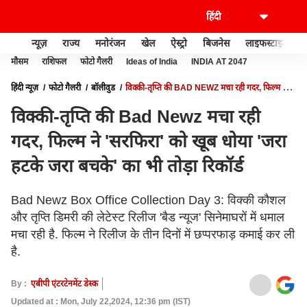
न्यूज़
राज्य
मनोरंजन
खेल
ऐस्ट्रो
बिजनेस
लाइफस्टाइल
मौसम
राशिफल
फोटो गैलरी
Ideas of India
INDIA AT 2047
हिंदी न्यूज़
फोटो गैलरी
बॉलीवुड
विक्की-तृप्ति की BAD NEWZ मचा रही गदर, फिल्म ने
'सरफिरा' को खूब धोया 'जरा हटके जरा बचके' का भी तोड़ा रिकॉर्ड
विक्की-तृप्ति की Bad Newz मचा रही
गदर, फिल्म ने 'सरफिरा' को खूब धोया 'जरा
हटके जरा बचके' का भी तोड़ा रिकॉर्ड
Bad Newz Box Office Collection Day 3: विक्की कौशल
और तृप्ति डिमरी की लेटेस्ट रिलीज 'बैड न्यूज' सिनेमाघरों में धमाल
मचा रही है. फिल्म ने रिलीज के तीन दिनों में छप्परफाड़ कमाई कर ली
है.
By :
एबीपी एंटरटेनमेंट डेस्क
Updated at : Mon, July 22,2024, 12:36 pm (IST)