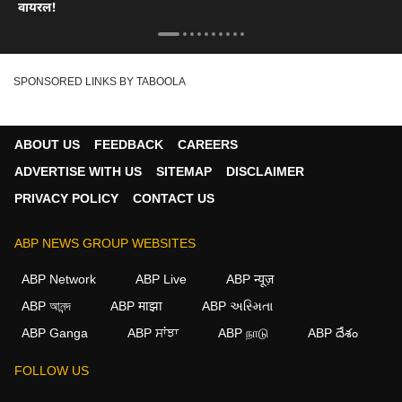
वायरल!
SPONSORED LINKS BY TABOOLA
ABOUT US
FEEDBACK
CAREERS
ADVERTISE WITH US
SITEMAP
DISCLAIMER
PRIVACY POLICY
CONTACT US
ABP NEWS GROUP WEBSITES
ABP Network
ABP Live
ABP न्यूज़
ABP আনন্দ
ABP माझा
ABP અસ્મિતા
ABP Ganga
ABP ਸਾਂਝਾ
ABP நாடு
ABP దేశం
FOLLOW US