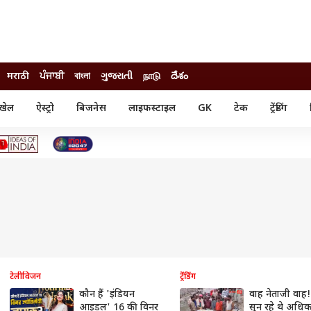
मराठी
ਪੰਜਾਬੀ
বাংলা
ગુજરાતી
நாடு
దేశం
खेल
ऐस्ट्रो
बिजनेस
लाइफस्टाइल
GK
टेक
ट्रेंडिंग
ंजन
ऑटो
खेल
ुड
कार
क्रिकेट
री सिनेमा
टेक्नोलॉजी
शिक्षा
ल सिनेमा
मोबाइल
रिजल्ट
्रिटीज
चैटजीपीटी
नौकरी
ी
गैजेट
वेब स्टोरीज
यूटिलिटी न्यूज़
कल्चर
फैक्ट चेक
टेलीविजन
ट्रेंडिंग
कौन हैं 'इंडियन
वाह नेताजी वाह!
आइडल' 16 की विनर
सुन रहे थे अधिक