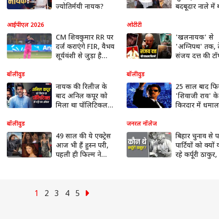
ज्योतिर्मयी नायक?
बदबूदार नाले में ब
मनाने पहुंच गया
पार्षद
आईपीएल 2026
ओटीटी
CM शिवकुमार RR पर
'खलनायक' से
दर्ज कराएंगे FIR, वैभव
'अग्निपथ' तक, द
सूर्यवंशी से जुड़ा है
संजय दत्त की टॉ
मामला; बाल मजदूरी...
एक्शन फिल्में, स
ओटीटी पर हैं मौ
बॉलीवुड
बॉलीवुड
नायक की रिलीज के
25 साल बाद फि
बाद अनिल कपूर को
'शिवाजी राव' के
मिला था पॉलिटिकल
किरदार में धमाल
पार्टी ज्वॉइन करने का
मचाएंगे अनिल क
ऑफर, इसीलिए किया
'नायक 2' हुई कं
बॉलीवुड
जनरल नॉलेज
था इनकार
49 साल की ये एक्ट्रेस
बिहार चुनाव से 
आज भी हैं हुस्न परी,
पार्टियों को क्यो
पहली ही फिल्म ने
रहे कर्पूरी ठाकुर,
निकाला था बजट का
यहां की सियासत 
400%, देखें फोटोज
इनका रोल?
1
2
3
4
5