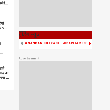
र्थडे
 BJP
ेखें
प 5
ारी
ट्रेंडिंग न्यूज
जूद
#NANDAN NILEKANI
#PARLIAMENT MONSOON S
र
पूर,
Advertisement
फर्म
पहले
ं याद आ
 क्या है
में