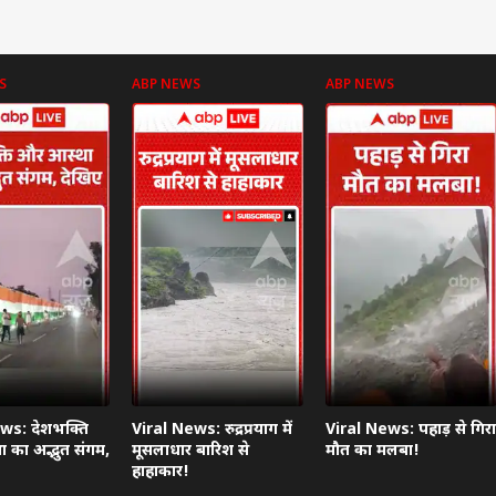
S
ABP NEWS
ABP NEWS
 कार्नर
 आर्टिकल्स
टॉप रील्स
ा
झारखंड
इंडिया
बॉली
ws: देशभक्ति
Viral News: रुद्रप्रयाग में
Viral News: पहाड़ से गिरा
 का अद्भुत संगम,
मूसलाधार बारिश से
मौत का मलबा!
हाहाकार!