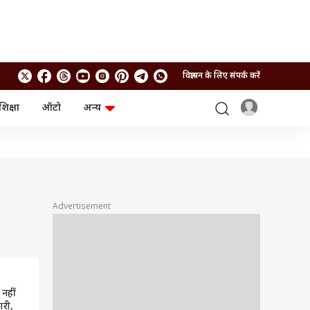
विज्ञापन के लिए संपर्क करें
शिक्षा
ऑटो
अन्य
बिजनेस
लाइफस्टाइल
पर्सनल फाइनेंस
स्वास्थ्य
स्टॉक मार्केट
ट्रैवल
म्यूचुअल फंड्स
फूड
क्रिप्टो
फैशन
आईपीओ
Health and Fitness
Advertisement
फोटो गैलरी
जनरल नॉलेज
वीडियो
 नहीं
ारी,