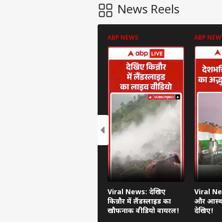
News Reels
ABP NEWS
ABP NEW
पर्सनल
टॉप
हॅलो गेस्ट
इंडिय
एडवर्टाइज विथ अस
Viral News: देखिए
Viral Ne
प्राइवेसी पॉलिसी
किन्नौर में लैंडस्लाइड का
और आस्था
कॉन्टैक्ट अस
खौफनाक वीडियो वायरल!
देखिए!