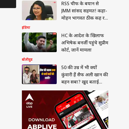
RSS चीफ के बयान से
ी उम्र में भी क्यों कुंवारी
 सैफ अली खान की बहन
JMM सांसद सहमत! कहा-
? खुद बताई वजह
ल नॉलेज
मोहन भागवत ठीक कह रहे
हैं...
इंडिया
HC के आदेश के खिलाफ
अभिषेक बनर्जी पहुंचे सुप्रीम
में किस नौकरी में सबसे
कोर्ट, जानें मामला
दा कमाते हैं भारतीय?
बॉलीवुड
ं वहां जॉब के नियम
50 की उम्र में भी क्यों
कुंवारी हैं सैफ अली खान की
बहन सबा? खुद बताई
वजह