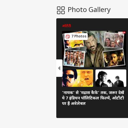
Photo Gallery
ओटीटी
7 Photos
'नायक' से 'मद्रास कैफे' तक, जरूर देखें
ये 7 इंडियन पॉलिटिकल फिल्में, ओटीटी
पर हैं अवेलेबल