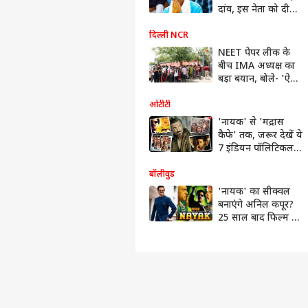
दांव, इस नेता को दी
बड़ी जिम्मेदारी
दिल्ली NCR
NEET पेपर लीक के
बीच IMA अध्यक्ष का
बड़ा बयान, बोले- 'ऐसा
एक्शन होना चाहिए
जो...'
ओटीटी
'नायक' से 'मद्रास
कैफे' तक, जरूर देखें ये
7 इंडियन पॉलिटिकल
फिल्में, ओटीटी पर हैं
अवेलेबल
बॉलीवुड
'नायक' का सीक्वल
बनाएंगे अनिल कपूर?
25 साल बाद फिल्म पर
लगाया दांव, खरीदे
कॉपीराइट्स