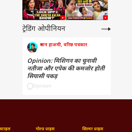
ट्रेडिंग ओपीनियन
रुमान हाशमी, वरिष्ठ पत्रकार
Opinion: मिशिगन का चुनावी
नतीजा और एपेक की कमजोर होती
सियासी पकड़
Opinion
्टाइल
गोल्ड प्राइस
सिल्वर प्राइस