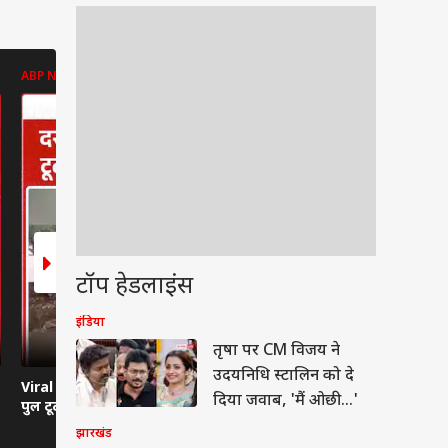
ABP NEWS
ABP NEWS
ABP NEWS
टॉप हेडलाइंस
इंडिया
वुड
तृषा पर CM विजय ने
उदयनिधि स्टालिन को दे
Viral News: दरदपुरा में
Viral Video: हवा से बातें
Viral Video:
दिया जवाब, 'मैं ओछी...'
पुल टूटा, हाईवे ठप
करती कार... रील्स का ऐसा
तबेला? सिस्ट
भूत?
तमाशबीन!
झारखंड