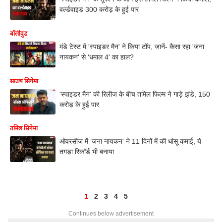
वर्ल्डवाइड 300 करोड़ के हुई पार
बॉलीवुड
मंडे टेस्ट में 'स्पाइडर मैन' ने किया टॉप, जानें- कैसा रहा 'जना
नायकन' से 'धमाल 4' का हाल?
साउथ सिनेमा
'स्पाइडर मैन' की रिलीज के बीच तमिल फिल्म ने गाड़े झंडे, 150
करोड़ के हुई पार
तमिल सिनेमा
ओवरसीज में ‘जना नायकन' ने 11 दिनों में की धांसू कमाई, ये
तगड़ा रिकॉर्ड भी बनाया
1
2
3
4
5
Continues below advertisement