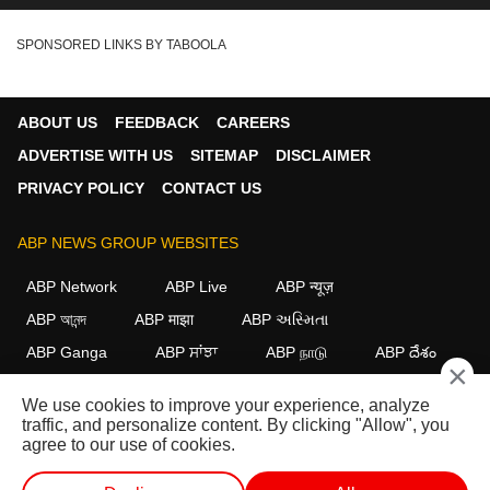
SPONSORED LINKS BY TABOOLA
ABOUT US
FEEDBACK
CAREERS
ADVERTISE WITH US
SITEMAP
DISCLAIMER
PRIVACY POLICY
CONTACT US
ABP NEWS GROUP WEBSITES
ABP Network
ABP Live
ABP न्यूज़
ABP আনন্দ
ABP माझा
ABP અસ્મિતા
ABP Ganga
ABP ਸਾਂਝਾ
ABP நாடு
ABP దేశం
×
FOLLOW US
We use cookies to improve your experience, analyze
traffic, and personalize content. By clicking "Allow", you
agree to our use of cookies.
This website follows the
DNPA Code of Ethics.
Copyright@2026.