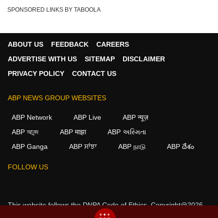
SPONSORED LINKS BY TABOOLA
ABOUT US
FEEDBACK
CAREERS
ADVERTISE WITH US
SITEMAP
DISCLAIMER
PRIVACY POLICY
CONTACT US
ABP NEWS GROUP WEBSITES
ABP Network
ABP Live
ABP न्यूज़
ABP আনন্দ
ABP माझा
ABP અસ્મિતા
ABP Ganga
ABP ਸਾਂਝਾ
ABP நாடு
ABP దేశం
×
FOLLOW US
We use cookies to improve your experience, analyze
traffic, and personalize content. By clicking "Allow", you
agree to our use of cookies.
This website follows the
DNPA Code of Ethics.
Copyright@2026.
Decline
Allow
All rights reserved.