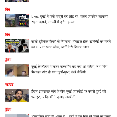
विश्व
Live: दुबई में फंसे यात्री घर लौट रहे, कतर एयरवेज चलाएगी
राहत उड़ानें, सऊदी में ड्रोन हमला
विश्व
सालों ट्रैफिक कैमरों से निगरानी, मोबाइल हैक, खामेनेई को मारने
का US का प्लान लीक, जानें कैसे बिछाया जाल
ट्रेंडिंग
दुबई के होटल में लाइव स्ट्रीमिंग कर रही थी महिला, तभी गिरी
मिसाइल और हो गया धुआं-धुआं; देखें वीडियो
महाराष्ट्र
ईरान-इजरायल जंग के बीच मुंबई एयरपोर्ट पर उतरी दुबई की
फ्लाइट, यात्रियों ने सुनाई आपबीती
ट्रेंडिंग
भोजपुरिया माटी ही अलग है... दुबई में बम गिरा तो डरने की जगह