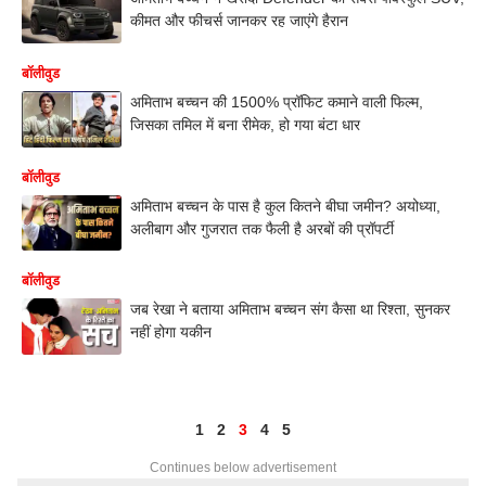
कीमत और फीचर्स जानकर रह जाएंगे हैरान
बॉलीवुड
अमिताभ बच्चन की 1500% प्रॉफिट कमाने वाली फिल्म,
जिसका तमिल में बना रीमेक, हो गया बंटा धार
बॉलीवुड
अमिताभ बच्चन के पास है कुल कितने बीघा जमीन? अयोध्या,
अलीबाग और गुजरात तक फैली है अरबों की प्रॉपर्टी
बॉलीवुड
जब रेखा ने बताया अमिताभ बच्चन संग कैसा था रिश्ता, सुनकर
नहीं होगा यकीन
1
2
3
4
5
Continues below advertisement