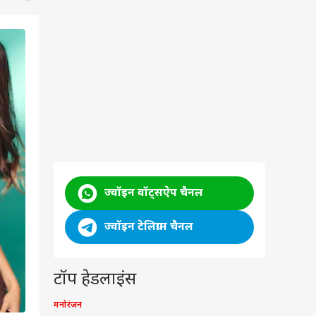
ज्वॉइन वॉट्सऐप चैनल
ज्वॉइन टेलिग्राम चैनल
टॉप हेडलाइंस
मनोरंजन