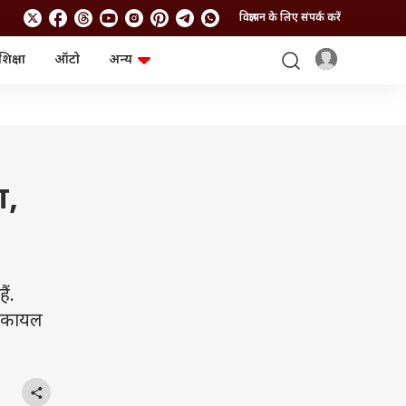
विज्ञापन के लिए संपर्क करें
शिक्षा
ऑटो
अन्य
बिजनेस
लाइफस्टाइल
पर्सनल फाइनेंस
स्वास्थ्य
स्टॉक मार्केट
ट्रैवल
म्यूचुअल फंड्स
फूड
क्रिप्टो
फैशन
आईपीओ
Health and Fitness
ा,
फोटो गैलरी
जनरल नॉलेज
वीडियो
ं.
े कायल