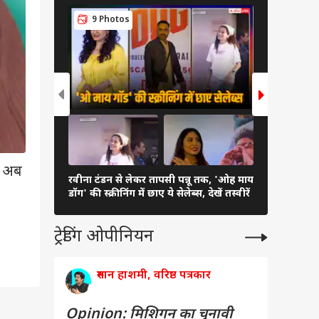
9 Photos
7 Pho
ं. अब
रवीना टंडन से लेकर तापसी पन्नू तक, 'ओह माय
रेखा से आलि
डॉग' की स्क्रीनिंग में छाए ये सेलेब्स, देखें तस्वीरें
ये हसीनाएं ब
ट्रेडिंग ओपीनियन
रुमान हाशमी, वरिष्ठ पत्रकार
Opinion: मिशिगन का चुनावी