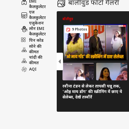
बॉलीवुड फोटो गैलरी
EMI
कैलकुलेटर
एज
कैलकुलेटर
बॉलीवुड
एजुकेशन
लोन EMI
9 Photos
कैलकुलेटर
पिन कोड
सोने की
कीमत
चांदी की
कीमत
AQI
रवीना टंडन से लेकर तापसी पन्नू तक,
'ओह माय डॉग' की स्क्रीनिंग में छाए ये
सेलेब्स, देखें तस्वीरें