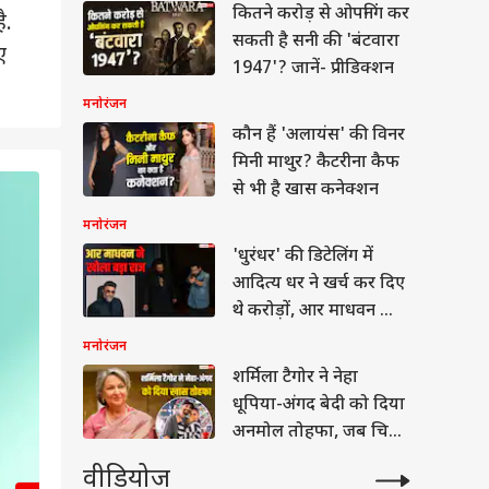
कितने करोड़ से ओपनिंग कर
ै.
सकती है सनी की 'बंटवारा
ए
1947'? जानें- प्रीडिक्शन
मनोरंजन
कौन हैं 'अलायंस' की विनर
मिनी माथुर? कैटरीना कैफ
से भी है खास कनेक्शन
2
/7
मनोरंजन
'धुरंधर' की डिटेलिंग में
आदित्य धर ने खर्च कर दिए
थे करोड़ों, आर माधवन का
खुलासा
मनोरंजन
शर्मिला टैगोर ने नेहा
धूपिया-अंगद बेदी को दिया
ेट
अनमोल तोहफा, जब चिट्ठी
खोलकर देखा तो छलके
वीडियोज
आंसू