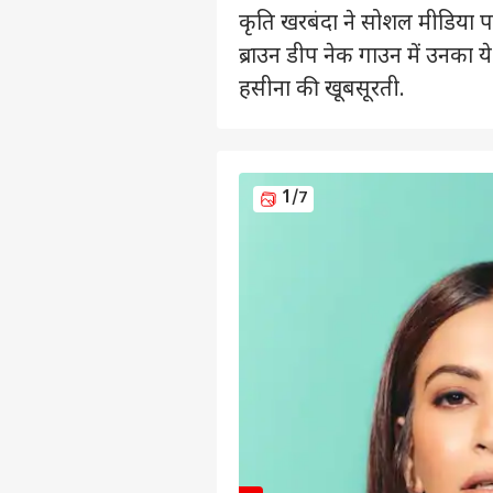
कृति खरबंदा ने सोशल मीडिया पर
ब्राउन डीप नेक गाउन में उनका ये
हसीना की खूबसूरती.
1
/7
पर्सनल
टॉप
हॅलो गेस्ट
इंडिय
एडवर्टाइज विथ अस
प्राइवेसी पॉलिसी