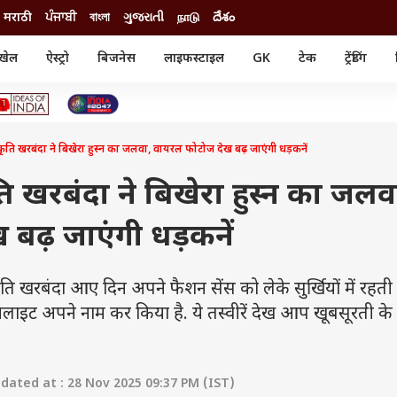
मराठी
ਪੰਜਾਬੀ
বাংলা
ગુજરાતી
நாடு
దేశం
खेल
ऐस्ट्रो
बिजनेस
लाइफस्टाइल
GK
टेक
ट्रेंडिंग
ंजन
ऑटो
खेल
ुड
कार
क्रिकेट
री सिनेमा
टेक्नोलॉजी
शिक्षा
ल सिनेमा
ें कृति खरबंदा ने बिखेरा हुस्न का जलवा, वायरल फोटोज देख बढ़ जाएंगी धड़कनें
मोबाइल
रिजल्ट
्रिटीज
चैटजीपीटी
नौकरी
ी
कृति खरबंदा ने बिखेरा हुस्न का जलव
गैजेट
वेब स्टोरीज
बढ़ जाएंगी धड़कनें
यूटिलिटी न्यूज़
कल्चर
फैक्ट चेक
बंदा आए दिन अपने फैशन सेंस को लेके सुर्खियों में रहती है
इमलाइट अपने नाम कर किया है. ये तस्वीरें देख आप खूबसूरती क
ated at : 28 Nov 2025 09:37 PM (IST)