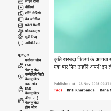
लाइव टीवी
वीडियो
शॉर्ट वीडियो
वेब स्टोरीज
फोटो गैलरी
पॉडकास्ट्स
मूवी रिव्यू
ओपिनियन
यूजफुल
कृति खरबंदा फिल्मों के अलावा 
पर्सनल लोन
EMI
एक बार फिर उन्होंने अपनी इन ले
कैलकुलेटर
कम्पैटिबिलिटी
कैलकुलेटर
कार लोन
Published at : 28 Nov 2025 09:37
EMI
Tags :
Kriti Kharbanda
Rana 
कैलकुलेटर
बीएमआई
कैलकुलेटर
होम लोन