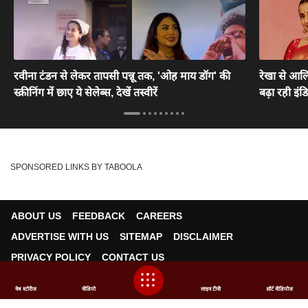
रवीना टंडन से लेकर तापसी पन्नू तक, 'ओह माय डॉग' की
रेखा से आलि
स्क्रीनिंग में छाए ये सेलेब्स, देखें तस्वीरें
बढ़ा रही इं
SPONSORED LINKS BY TABOOLA
ABOUT US
FEEDBACK
CAREERS
ADVERTISE WITH US
SITEMAP
DISCLAIMER
PRIVACY POLICY
CONTACT US
ABP NEWS GROUP WEBSITES
वेब स्टोरीज
वीडियो
लाइव टीवी
शॉर्ट वीडियोज