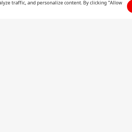
yze traffic, and personalize content. By clicking "Allow
ज़
ऐस्ट्रो
मौसम
लाइफस
राशिफल
मुंबई का मौसम
यूटिलि
ऐस्ट्रो
जयपुर का
ट्रैवल
मौसम
धर्म
जनरल
नई दिल्ली का
हिंदू कैलेंडर
हेल्थ
मौसम
ग्रह गोचर
फैशन
लखनऊ का
ऐग्रक
मौसम
नोएडा का मौसम
Advertise With Us
Sitemap
Disc