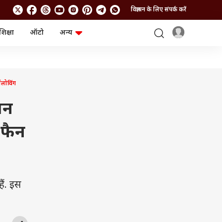
विज्ञापन के लिए संपर्क करें
शिक्षा
ऑटो
अन्य
बिजनेस
लाइफस्टाइल
पर्सनल फाइनेंस
स्वास्थ्य
स्टॉक मार्केट
ट्रैवल
म्यूचुअल फंड्स
फूड
ॉलोविंग
क्रिप्टो
फैशन
आईपीओ
Health and Fitness
बन
फोटो गैलरी
जनरल नॉलेज
 फैन
वीडियो
ैं. इस