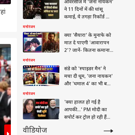
ओवरसीज में ‘जना नायकन'
ने 11 दिनों में की धांसू
हां
कमाई, ये तगड़ा रिकॉर्ड भी
बनाया
मनोरंजन
क्या 'सैयारा' के मुनाफे को
मात दे पाएगी 'आवारापन
2'? जानें- कितना कमाना
2
/7
होगा?
मनोरंजन
संडे को 'स्पाइडर मैन' ने
मचा दी धूम, 'जना नायकन'
और 'धमाल 4' का भी बजा
डंका
मनोरंजन
'क्या हालत हो गई है
आपकी...' PM मोदी का
ट्स
सपोर्ट कर ट्रोल हो रही हैं
भूमि पेडनेकर
वीडियोज