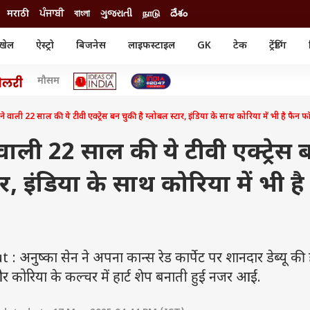
मराठी
ਪੰਜਾਬੀ
বাংলা
ગુજરાતી
நாடு
దేశం
खेल
ऐस्ट्रो
बिजनेस
लाइफस्टाइल
GK
टेक
ट्रेंडिंग
ंजन
ऑटो
खेल
मौसम
ुड
कार
क्रिकेट
री सिनेमा
टेक्नोलॉजी
शिक्षा
ल सिनेमा
करने वाली 22 साल की ये टीवी एक्ट्रेस बन चुकी है ग्लोबल स्टार, इंडिया के साथ कोरिया में भी है फैन फ
मोबाइल
रिजल्ट
्रिटीज
चैटजीपीटी
नौकरी
ी
े वाली 22 साल की ये टीवी एक्ट्रेस 
गैजेट
वेब स्टोरीज
ार, इंडिया के साथ कोरिया में भी है
यूटिलिटी न्यूज़
कल्चर
फैक्ट चेक
्का सेन ने अपना कान्स रेड कार्पेट पर शानदार डेब्यू की ह
 और कोरिया के कल्चर में हार्ट शेप बनाती हुई नजर आईं.