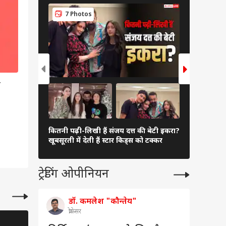
14 Ph
7 Photos
े
फैमिली फंक्श
कितनी पढ़ी-लिखी हैं संजय दत्त की बेटी इकरा?
हाथ थामे दिख
खूबसूरती में देती हैं स्टार किड्स को टक्कर
रोमांटिक तस्वी
ट्रेडिंग ओपीनियन
डॉ. कमलेश "कौन्तेय"
प्रोफेसर
बॉलीवुड
बॉलीवुड