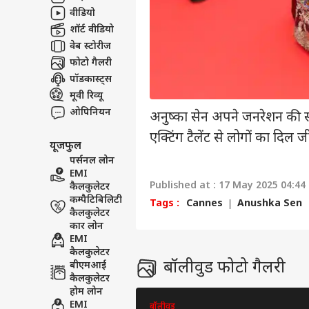
वीडियो
शॉर्ट वीडियो
वेब स्टोरीज
फोटो गैलरी
पॉडकास्ट्स
मूवी रिव्यू
ओपिनियन
अनुष्का सेन अपने जनरेशन की सबसे
एक्टिंग टैलेंट से लोगों का दिल 
यूजफुल
पर्सनल लोन
EMI
Published at : 17 May 2025 04:44
कैलकुलेटर
कम्पैटिबिलिटी
Tags :
Cannes
Anushka Sen
कैलकुलेटर
कार लोन
EMI
कैलकुलेटर
बॉलीवुड फोटो गैलरी
बीएमआई
कैलकुलेटर
होम लोन
EMI
बॉलीवुड