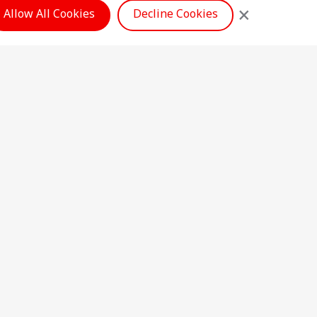
×
Allow All Cookies
Decline Cookies
्टाइल
गोल्ड प्राइस
सिल्वर प्राइस
टी न्यूज़
 नॉलेज
ल्चर
laimer
Privacy Policy
Contact Us
FOLLOW US