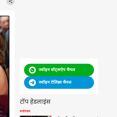
ज्वॉइन वॉट्सऐप चैनल
ज्वॉइन टेलिग्राम चैनल
टॉप हेडलाइंस
मनोरंजन