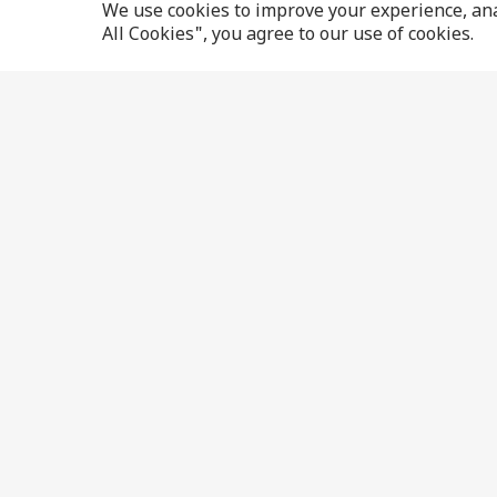
We use cookies to improve your experience, anal
All Cookies", you agree to our use of cookies.
लेटेस्ट हिंदी न्यूज़
एंटरटेनमेंट न्यूज़
स्पोर्ट्स न्यू
राज्य
विजुअल स्टोरीज़
क्रिकेट
इंडिया
बॉलीवुड
आईपीएल
फोटो गैलरी
टीवी न्यूज़
विश्व
OTT न्यूज़
टेक्नोलॉजी
भोजपुरी सिनेमा
ऑटो
मूवी रिव्यू
पॉडकास्ट्स
तमिल सिनेमा
About Us
Feedback
Careers
ABP NEWS GROUP WEBSITES