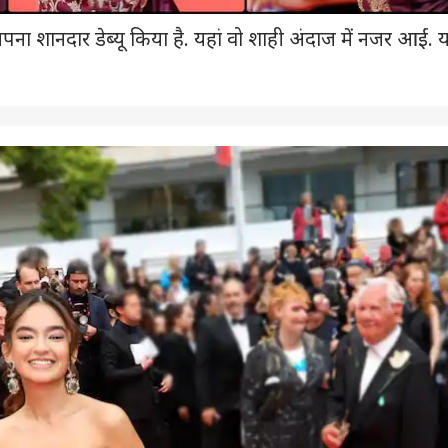
पना शानदार डेब्यू किया है. यहां वो शाही अंदाज में नजर आईं. य
 कार्नर
 आर्टिकल्स
टॉप रील्स
मध्य प्रदेश
इंडिया
स्पोर्