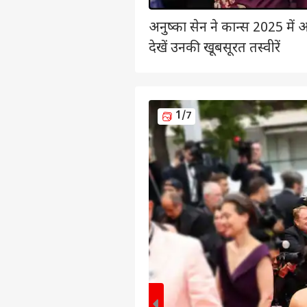
अनुष्का सेन ने कान्स 2025 में अ
देखें उनकी खूबसूरत तस्वीरें
1
/7
पर्सनल
टॉप
हॅलो गेस्ट
विश्व
एडवर्टाइज विथ अस
प्राइवेसी पॉलिसी