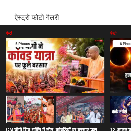
ऐस्ट्रो फोटो गैलरी
ऐस्ट्रो
ऐस्ट्रो
5 Photos
6 Phot
CM योगी शिव भक्ति में लीन, कांवड़ियों पर बरसाए फूल,
12 अगस्त का