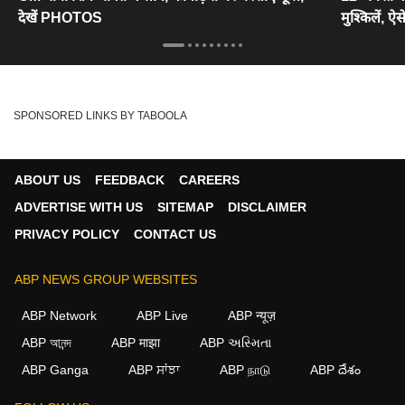
देखें PHOTOS
मुश्किलें, ऐस
SPONSORED LINKS BY TABOOLA
ABOUT US
FEEDBACK
CAREERS
ADVERTISE WITH US
SITEMAP
DISCLAIMER
PRIVACY POLICY
CONTACT US
ABP NEWS GROUP WEBSITES
ABP Network
ABP Live
ABP न्यूज़
ABP আনন্দ
ABP माझा
ABP અસ્મિતા
ABP Ganga
ABP ਸਾਂਝਾ
ABP நாடு
ABP దేశం
×