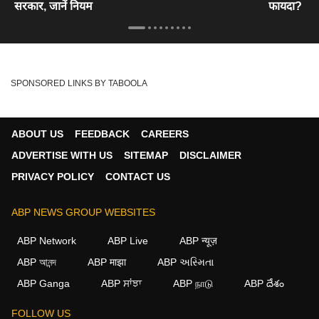
सरकार, जानें नियम
फायदा?
SPONSORED LINKS BY TABOOLA
ABOUT US
FEEDBACK
CAREERS
ADVERTISE WITH US
SITEMAP
DISCLAIMER
PRIVACY POLICY
CONTACT US
ABP NEWS GROUP WEBSITES
ABP Network
ABP Live
ABP न्यूज़
ABP আনন্দ
ABP माझा
ABP અસ્મિતા
ABP Ganga
ABP ਸਾਂਝਾ
ABP நாடு
ABP దేశం
FOLLOW US