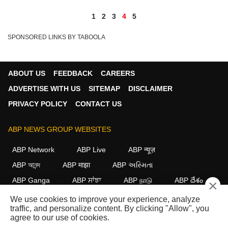
1
2
3
4
5
SPONSORED LINKS BY TABOOLA
ABOUT US
FEEDBACK
CAREERS
ADVERTISE WITH US
SITEMAP
DISCLAIMER
PRIVACY POLICY
CONTACT US
ABP NEWS GROUP WEBSITES
ABP Network
ABP Live
ABP न्यूज़
ABP আনন্দ
ABP माझा
ABP અસ્મિતા
ABP Ganga
ABP ਸਾਂਝਾ
ABP நாடு
ABP దేశం
×
We use cookies to improve your experience, analyze
FOLLOW US
traffic, and personalize content. By clicking "Allow", you
agree to our use of cookies.